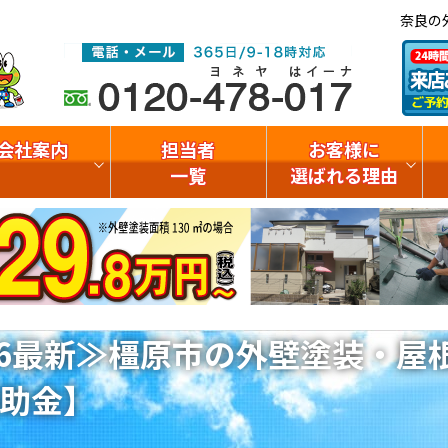
奈良の
会社案内
担当者
お客様に
一覧
選ばれる理由
26最新≫橿原市の外壁塗装・屋
助金】