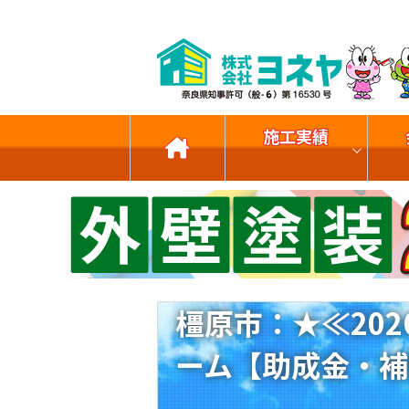
施工実績
橿原市：★≪20
ーム【助成金・補