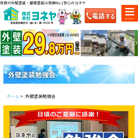
奈良の外壁塗装・屋根塗装は実績No.1安心のヨネヤ
ショールーム
料金一覧
会社案内
のご紹介
外壁塗装勉強会
お問い合わせ
来店予約
お電話
お見積り
ホーム
>
外壁塗装勉強会
地域の事例がいっぱい
ヨネヤの施工実績
Home
お客様の声