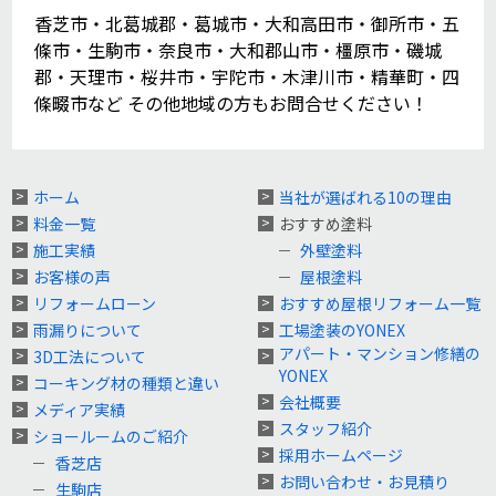
香芝市・北葛城郡・葛城市・大和高田市・御所市・五
條市・生駒市・奈良市・大和郡山市・橿原市・磯城
郡・天理市・桜井市・宇陀市・木津川市・精華町・四
條畷市など その他地域の方もお問合せください！
ホーム
当社が選ばれる10の理由
料金一覧
おすすめ塗料
施工実績
外壁塗料
お客様の声
屋根塗料
リフォームローン
おすすめ屋根リフォーム一覧
雨漏りについて
工場塗装のYONEX
アパート・マンション修繕の
3D工法について
YONEX
コーキング材の種類と違い
会社概要
メディア実績
スタッフ紹介
ショールームのご紹介
採用ホームページ
香芝店
お問い合わせ・お見積り
生駒店