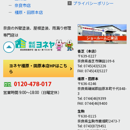
プライバシーポリシー
奈良市店
橿原・田原本店
奈良の外壁塗装、屋根塗装、雨漏り修理
専門店は
香芝（本店）
〒639-0227
奈良県香芝市鎌田109-6
ヨネヤ橿原・田原本店HPはこち
Tel: 0745(43)5226
FAX: 0745(43)5227
ら
橿原・田原本
〒636-0246
奈良県磯城郡田原本町千代848-
営業時間 9:00～18:00（日曜定休）
3
Tel: 0744(46)9399
FAX: 0744(46)9400
生駒
〒630-0115
奈良県生駒市鹿畑町2473-7
Tel: 0743(87)9451