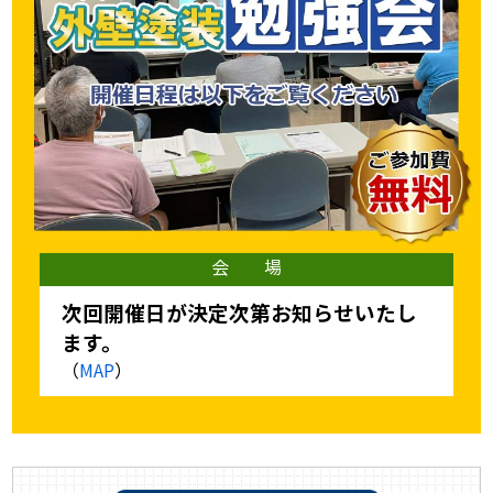
スタッフ紹介
スタッフブログ
よくあるご質問
屋根リフォームについて
雨漏りについて
雨漏りの施工実績
ヨネヤがお客様から選ばれる10の
リフォームローン
理由
会 場
工場倉庫修繕
アパート・マンション修繕
次回開催日が決定次第お知らせいたし
ます。
見積もりシミュレーション
（
MAP
）