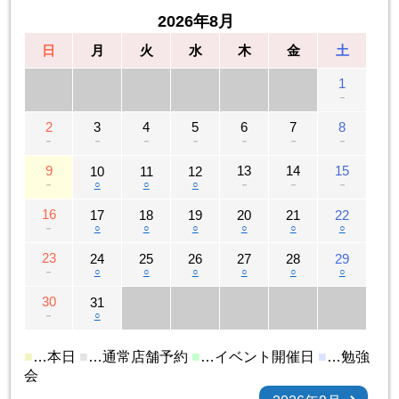
2026年8月
日
月
火
水
木
金
土
1
－
2
3
4
5
6
7
8
－
－
－
－
－
－
－
9
13
14
15
10
11
12
－
○
○
○
－
－
－
16
17
18
19
20
21
22
－
○
○
○
○
○
○
23
24
25
26
27
28
29
－
○
○
○
○
○
○
30
31
－
○
■
…本日
■
…通常店舗予約
■
…イベント開催日
■
…勉強
会