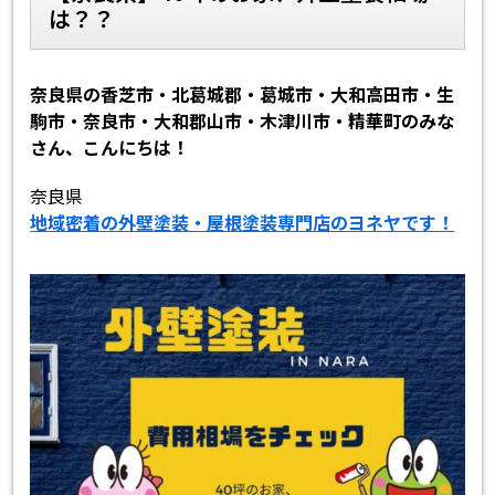
は？？
スタッフ紹介
スタッフブログ
奈良県の香芝市・北葛城郡・葛城市・大和高田市・生
よくあるご質問
屋根リフォームについて
駒市・奈良市・大和郡山市・木津川市・精華町のみな
さん、こんにちは！
雨漏りについて
雨漏りの施工実績
奈良県
地域密着の外壁塗装・屋根塗装専門店のヨネヤです！
ヨネヤがお客様から選ばれる10の
リフォームローン
理由
工場倉庫修繕
アパート・マンション修繕
見積もりシミュレーション