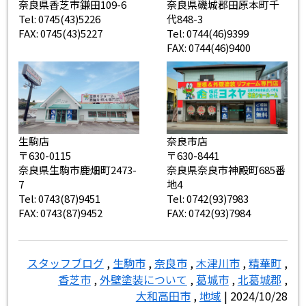
奈良県香芝市鎌田109-6
奈良県磯城郡田原本町千
Tel: 0745(43)5226
代848-3
FAX: 0745(43)5227
Tel: 0744(46)9399
FAX: 0744(46)9400
生駒店
奈良市店
〒630-0115
〒630-8441
奈良県生駒市鹿畑町2473-
奈良県奈良市神殿町685番
7
地4
Tel: 0743(87)9451
Tel: 0742(93)7983
FAX: 0743(87)9452
FAX: 0742(93)7984
スタッフブログ
,
生駒市
,
奈良市
,
木津川市
,
精華町
,
香芝市
,
外壁塗装について
,
葛城市
,
北葛城郡
,
大和高田市
,
地域
| 2024/10/28