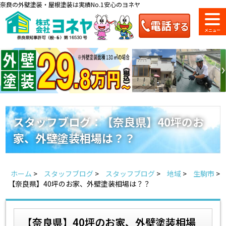
奈良の外壁塗装・屋根塗装は実績No.1安心のヨネヤ
ショールーム
料金一覧
会社案内
のご紹介
スタッフブログ：【奈良県】40坪のお
家、外壁塗装相場は？？
お問い合わせ
来店予約
お電話
お見積り
ホーム
>
スタッフブログ
>
スタッフブログ
>
地域
>
生駒市
>
地域の事例がいっぱい
【奈良県】40坪のお家、外壁塗装相場は？？
ヨネヤの施工実績
【奈良県】40坪のお家、外壁塗装相場
Home
お客様の声