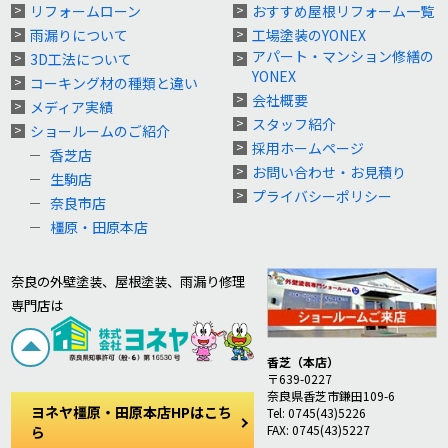
リフォームローン
おすすめ屋根リフォーム一覧
雨漏りについて
工場塗装のYONEX
アパート・マンション修繕の
3D工法について
YONEX
コーキング材の種類と違い
会社概要
メディア実績
スタッフ紹介
ショールームのご紹介
採用ホームページ
香芝店
お問い合わせ・お見積り
生駒店
プライバシーポリシー
奈良市店
橿原・田原本店
奈良の外壁塗装、屋根塗装、雨漏り修理
専門店は
香芝（本店）
〒639-0227
奈良県香芝市鎌田109-6
ヨネヤ橿原・田原本店HPはこち
Tel: 0745(43)5226
FAX: 0745(43)5227
ら