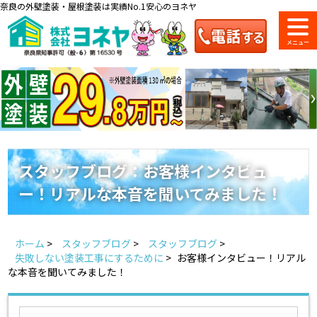
奈良の外壁塗装・屋根塗装は実績No.1安心のヨネヤ
ショールーム
料金一覧
会社案内
のご紹介
スタッフブログ：お客様インタビュ
ー！リアルな本音を聞いてみました！
お問い合わせ
来店予約
お電話
お見積り
ホーム
>
スタッフブログ
>
スタッフブログ
>
地域の事例がいっぱい
失敗しない塗装工事にするために
>
お客様インタビュー！リアル
ヨネヤの施工実績
な本音を聞いてみました！
Home
お客様の声