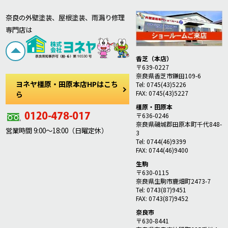
奈良の外壁塗装、屋根塗装、雨漏り修理
専門店は
香芝（本店）
〒639-0227
奈良県香芝市鎌田109-6
ヨネヤ橿原・田原本店HPはこち
Tel: 0745(43)5226
FAX: 0745(43)5227
ら
橿原・田原本
〒636-0246
奈良県磯城郡田原本町千代848-
営業時間 9:00～18:00（日曜定休）
3
Tel: 0744(46)9399
FAX: 0744(46)9400
生駒
〒630-0115
奈良県生駒市鹿畑町2473-7
Tel: 0743(87)9451
FAX: 0743(87)9452
奈良市
〒630-8441