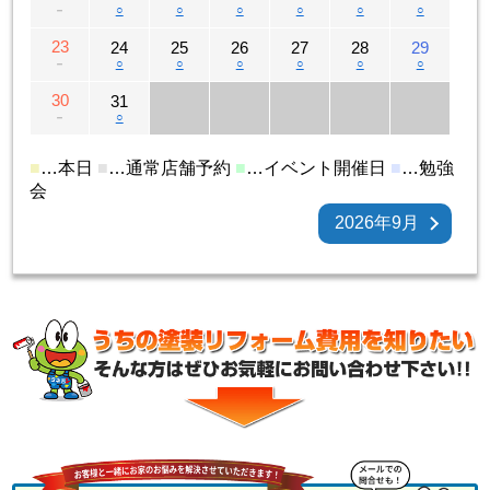
－
○
○
○
○
○
○
23
24
25
26
27
28
29
－
○
○
○
○
○
○
30
31
－
○
■
…本日
■
…通常店舗予約
■
…イベント開催日
■
…勉強
会
2026年9月