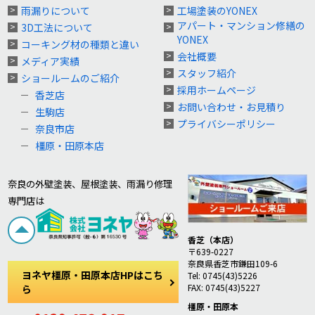
雨漏りについて
工場塗装のYONEX
アパート・マンション修繕の
3D工法について
YONEX
コーキング材の種類と違い
会社概要
メディア実績
スタッフ紹介
ショールームのご紹介
採用ホームページ
香芝店
お問い合わせ・お見積り
生駒店
プライバシーポリシー
奈良市店
橿原・田原本店
奈良の外壁塗装、屋根塗装、雨漏り修理
専門店は
香芝（本店）
〒639-0227
奈良県香芝市鎌田109-6
ヨネヤ橿原・田原本店HPはこち
Tel: 0745(43)5226
FAX: 0745(43)5227
ら
橿原・田原本