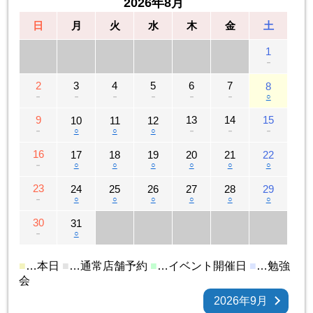
2026年8月
日
月
火
水
木
金
土
1
－
2
3
4
5
6
7
8
－
－
－
－
－
－
○
9
13
14
15
10
11
12
－
○
○
○
－
－
－
16
17
18
19
20
21
22
－
○
○
○
○
○
○
23
24
25
26
27
28
29
－
○
○
○
○
○
○
30
31
－
○
■
…本日
■
…通常店舗予約
■
…イベント開催日
■
…勉強
会
2026年9月