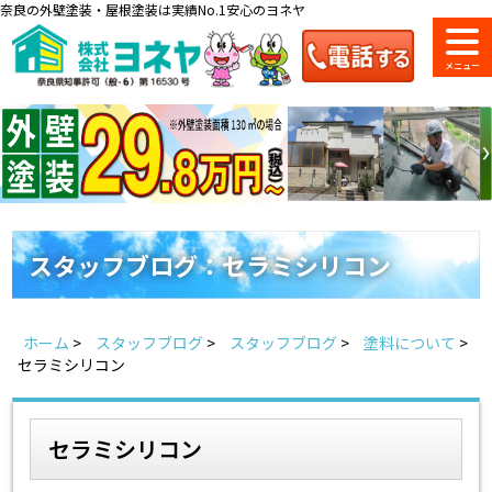
奈良の外壁塗装・屋根塗装は実績No.1安心のヨネヤ
ショールーム
料金一覧
会社案内
のご紹介
スタッフブログ：セラミシリコン
お問い合わせ
来店予約
お電話
お見積り
ホーム
>
スタッフブログ
>
スタッフブログ
>
塗料について
>
セラミシリコン
地域の事例がいっぱい
ヨネヤの施工実績
セラミシリコン
Home
お客様の声