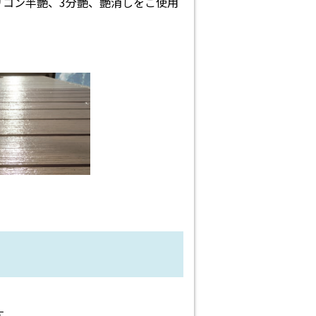
リコン半艶、3分艶、艶消しをご使用
す。