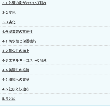
3-1.外壁の剥がれやひび割れ
3-2.変色
3-3.劣化
4.外壁塗装の重要性
4-1.防水性と保護機能
4-2.耐久性の向上
4-3.エネルギーコストの削減
4-4.美観性の維持
4-5.環境への貢献
4-6.健康と快適さ
5.まとめ