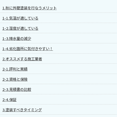
1.秋に外壁塗装を行なうメリット
1-1.気温が適している
1-2.湿度が適している
1-3.降水量の減少
1-4.劣化箇所に気付きやすい！
2.オススメする施工業者
2-1.評判と実績
2-2.資格と保険
2-3.見積書の比較
2-4.保証
3.塗装すべきタイミング