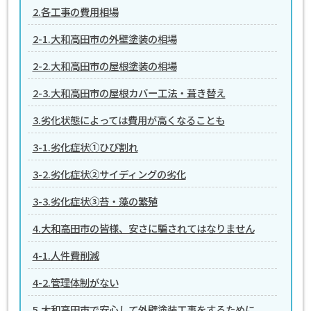
2.各工事の費用相場
2-1.大和高田市の外壁塗装の相場
2-2.大和高田市の屋根塗装の相場
2-3.大和高田市の屋根カバー工法・葺き替え
3.劣化状態によっては費用が高くなることも
3-1.劣化症状①ひび割れ
3-2.劣化症状②サイディングの劣化
3-3.劣化症状③苔・藻の繁殖
4.大和高田市の皆様、安さに騙されてはなりません
4-1.人件費削減
4-2.管理体制がない
5.大和高田市で安心して外壁塗装工事をするために