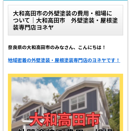
大和高田市の外壁塗装の費用・相場に
スタッフ紹介
スタッフブログ
ついて｜大和高田市 外壁塗装・屋根塗
装専門店ヨネヤ
よくあるご質問
屋根リフォームについて
雨漏りについて
雨漏りの施工実績
奈良県の大和高田市のみなさん、こんにちは！
ヨネヤがお客様から選ばれる10の
リフォームローン
地域密着の外壁塗装・屋根塗装専門店のヨネヤです！
理由
工場倉庫修繕
アパート・マンション修繕
見積もりシミュレーション