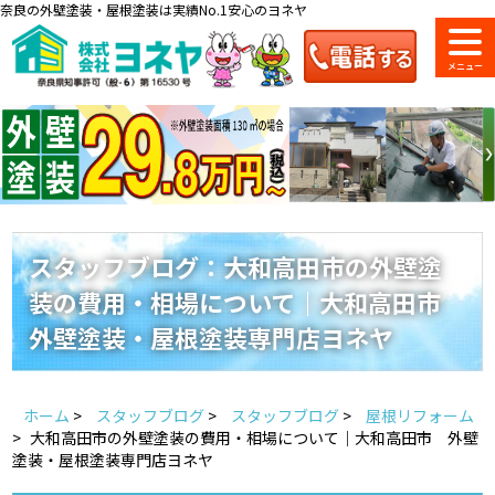
奈良の外壁塗装・屋根塗装は実績No.1安心のヨネヤ
ショールーム
料金一覧
会社案内
のご紹介
スタッフブログ：大和高田市の外壁塗
装の費用・相場について｜大和高田市
お問い合わせ
来店予約
お電話
お見積り
外壁塗装・屋根塗装専門店ヨネヤ
地域の事例がいっぱい
ホーム
>
スタッフブログ
>
スタッフブログ
>
屋根リフォーム
ヨネヤの施工実績
>
大和高田市の外壁塗装の費用・相場について｜大和高田市 外壁
塗装・屋根塗装専門店ヨネヤ
Home
お客様の声