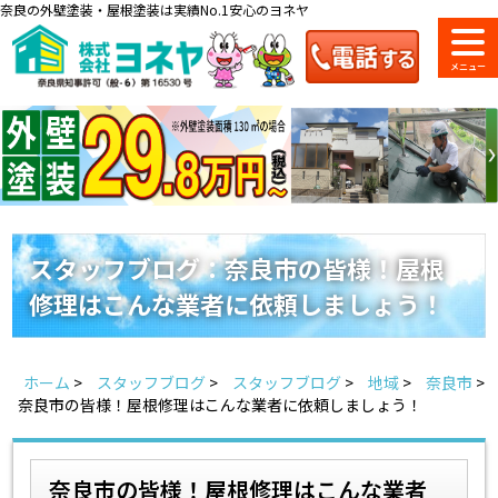
奈良の外壁塗装・屋根塗装は実績No.1安心のヨネヤ
ショールーム
料金一覧
会社案内
のご紹介
スタッフブログ：奈良市の皆様！屋根
修理はこんな業者に依頼しましょう！
お問い合わせ
来店予約
お電話
お見積り
ホーム
>
スタッフブログ
>
スタッフブログ
>
地域
>
奈良市
>
地域の事例がいっぱい
奈良市の皆様！屋根修理はこんな業者に依頼しましょう！
ヨネヤの施工実績
奈良市の皆様！屋根修理はこんな業者
Home
お客様の声