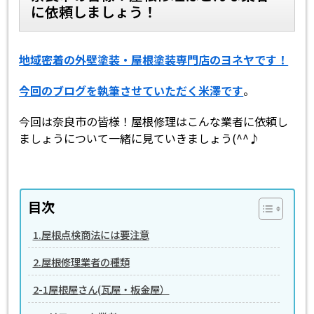
に依頼しましょう！
スタッフ紹介
スタッフブログ
地域密着の外壁塗装・屋根塗装専門店のヨネヤです！
よくあるご質問
屋根リフォームについて
今回のブログを執筆させていただく米澤です
。
雨漏りについて
雨漏りの施工実績
今回は奈良市の皆様！屋根修理はこんな業者に依頼し
ましょうについて一緒に見ていきましょう(^^♪
ヨネヤがお客様から選ばれる10の
リフォームローン
理由
工場倉庫修繕
アパート・マンション修繕
目次
見積もりシミュレーション
1.屋根点検商法には要注意
2.屋根修理業者の種類
2-1屋根屋さん(瓦屋・板金屋）