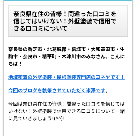
奈良県在住の皆様！間違った口コミを
スタッフ紹介
スタッフブログ
信じてはいけない！外壁塗装で信用で
きる口コミについて
よくあるご質問
屋根リフォームについて
雨漏りについて
雨漏りの施工実績
奈良県の香芝市・北葛城郡・葛城市・大和高田市・生
駒市・奈良市・精華町・木津川市のみなさん、こんに
ヨネヤがお客様から選ばれる10の
リフォームローン
ちは！
理由
地域密着の外壁塗装・屋根塗装専門店のヨネヤです！
工場倉庫修繕
アパート・マンション修繕
今回のブログを執筆させていただく米澤です
。
見積もりシミュレーション
今回は奈良県在住の皆様！間違った口コミを信じては
いけない！外壁塗装で信用できる口コミについて一緒
に見ていきましょう!(^^)!