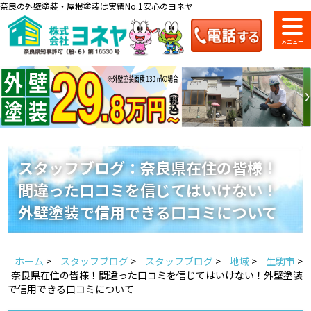
奈良の外壁塗装・屋根塗装は実績No.1安心のヨネヤ
ショールーム
料金一覧
会社案内
のご紹介
スタッフブログ：奈良県在住の皆様！
間違った口コミを信じてはいけない！
お問い合わせ
来店予約
お電話
お見積り
外壁塗装で信用できる口コミについて
地域の事例がいっぱい
ホーム
>
スタッフブログ
>
スタッフブログ
>
地域
>
生駒市
>
ヨネヤの施工実績
奈良県在住の皆様！間違った口コミを信じてはいけない！外壁塗装
で信用できる口コミについて
Home
お客様の声