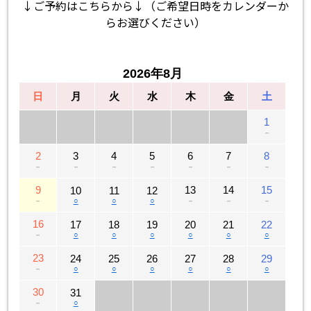
↓ご予約はこちらから↓（ご希望日時をカレンダーか
らお選びください）
2026年8月
日
月
火
水
木
金
土
1
－
2
3
4
5
6
7
8
－
－
－
－
－
－
－
9
13
14
15
10
11
12
－
○
○
○
－
－
－
16
17
18
19
20
21
22
－
○
○
○
○
○
○
23
24
25
26
27
28
29
－
○
○
○
○
○
○
30
31
－
○