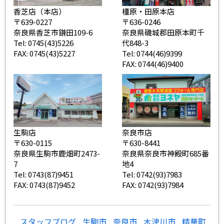
香芝店（本店）
橿原・田原本店
〒639-0227
〒636-0246
奈良県香芝市鎌田109-6
奈良県磯城郡田原本町千
Tel: 0745(43)5226
代848-3
FAX: 0745(43)5227
Tel: 0744(46)9399
FAX: 0744(46)9400
生駒店
奈良市店
〒630-0115
〒630-8441
奈良県生駒市鹿畑町2473-
奈良県奈良市神殿町685番
7
地4
Tel: 0743(87)9451
Tel: 0742(93)7983
FAX: 0743(87)9452
FAX: 0742(93)7984
スタッフブログ
,
生駒市
,
奈良市
,
木津川市
,
精華町
,