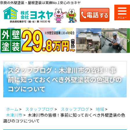
奈良の外壁塗装・屋根塗装は実績No.1安心のヨネヤ
ショールーム
料金一覧
会社案内
のご紹介
スタッフブログ：木津川市の皆様！事
前に知っておくべき外壁塗装の色選びの
お問い合わせ
来店予約
お電話
お見積り
コツについて
地域の事例がいっぱい
ホーム
>
スタッフブログ
>
スタッフブログ
>
地域
>
ヨネヤの施工実績
木津川市
>
木津川市の皆様！事前に知っておくべき外壁塗装の色
選びのコツについて
Home
お客様の声