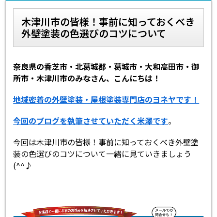
木津川市の皆様！事前に知っておくべき
スタッフ紹介
スタッフブログ
外壁塗装の色選びのコツについて
よくあるご質問
屋根リフォームについて
奈良県の香芝市・北葛城郡・葛城市・大和高田市・御
雨漏りについて
雨漏りの施工実績
所市・木津川市のみなさん、こんにちは！
ヨネヤがお客様から選ばれる10の
リフォームローン
地域密着の外壁塗装・屋根塗装専門店のヨネヤです！
理由
今回のブログを執筆させていただく米澤です
。
工場倉庫修繕
アパート・マンション修繕
今回は木津川市の皆様！事前に知っておくべき外壁塗
装の色選びのコツについて一緒に見ていきましょう
見積もりシミュレーション
(^^♪