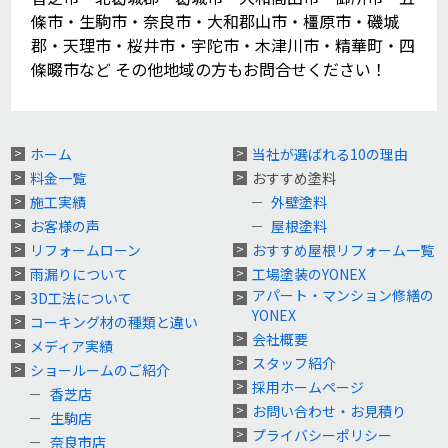
條市・生駒市・奈良市・大和郡山市・橿原市・磯城
郡・天理市・桜井市・宇陀市・木津川市・精華町・四
條畷市など その他地域の方もお問合せください！
ホーム
当社が選ばれる10の理由
料金一覧
おすすめ塗料
施工実績
外壁塗料
お客様の声
屋根塗料
リフォームローン
おすすめ屋根リフォーム一覧
雨漏りについて
工場塗装のYONEX
アパート・マンション修繕の
3D工法について
YONEX
コーキング材の種類と違い
会社概要
メディア実績
スタッフ紹介
ショールームのご紹介
採用ホームページ
香芝店
お問い合わせ・お見積り
生駒店
プライバシーポリシー
奈良市店