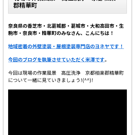
郡精華町
スタッフ紹介
スタッフブログ
奈良県の香芝市・北葛城郡・葛城市・大和高田市・生
よくあるご質問
屋根リフォームについて
駒市・奈良市・精華町のみなさん、こんにちは！
雨漏りについて
雨漏りの施工実績
地域密着の外壁塗装・屋根塗装専門店のヨネヤです！
今回のブログを執筆させていただく米澤です
。
ヨネヤがお客様から選ばれる10の
リフォームローン
理由
今回は現場の作業風景 高圧洗浄 京都相楽郡精華町
について一緒に見ていきましょう!(^^)!
工場倉庫修繕
アパート・マンション修繕
見積もりシミュレーション