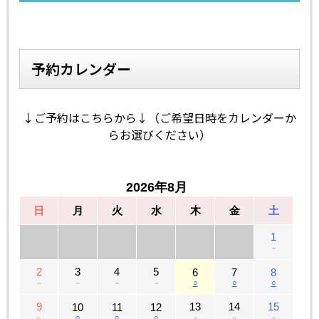
予約カレンダー
↓ご予約はこちらから↓（ご希望日時をカレンダーか
らお選びください）
2026年8月
日
月
火
水
木
金
土
1
－
2
3
4
5
6
7
8
－
－
－
－
○
○
○
9
13
14
15
10
11
12
－
○
○
○
－
－
－