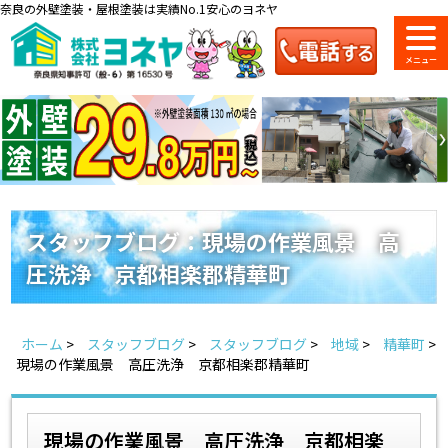
奈良の外壁塗装・屋根塗装は実績No.1安心のヨネヤ
ショールーム
料金一覧
会社案内
のご紹介
スタッフブログ：現場の作業風景 高
圧洗浄 京都相楽郡精華町
お問い合わせ
来店予約
お電話
お見積り
ホーム
>
スタッフブログ
>
スタッフブログ
>
地域
>
精華町
>
地域の事例がいっぱい
現場の作業風景 高圧洗浄 京都相楽郡精華町
ヨネヤの施工実績
現場の作業風景 高圧洗浄 京都相楽
Home
お客様の声