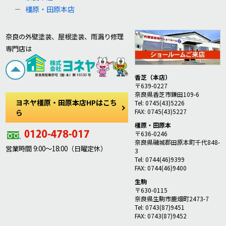
橿原・田原本店
奈良の外壁塗装、屋根塗装、雨漏り修理
専門店は
香芝（本店）
〒639-0227
奈良県香芝市鎌田109-6
ヨネヤ橿原・田原本店HPはこち
Tel: 0745(43)5226
FAX: 0745(43)5227
ら
橿原・田原本
〒636-0246
奈良県磯城郡田原本町千代848-
営業時間 9:00～18:00（日曜定休）
3
Tel: 0744(46)9399
FAX: 0744(46)9400
生駒
〒630-0115
奈良県生駒市鹿畑町2473-7
Tel: 0743(87)9451
FAX: 0743(87)9452