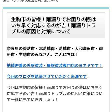
スタッフ紹介
スタッフブログ
生駒市の皆様！雨漏りでお困りの際は
いち早く対応するのが吉！雨漏りトラ
よくあるご質問
屋根リフォームについて
ブルの原因と対策について
雨漏りについて
雨漏りの施工実績
奈良県の香芝市・北葛城郡・葛城市・大和高田市・御
ヨネヤがお客様から選ばれる10の
リフォームローン
所市・生駒市のみなさん、こんにちは！
理由
地域密着の外壁塗装・屋根塗装専門店のヨネヤです！
工場倉庫修繕
アパート・マンション修繕
今回のブログを執筆させていただく米澤です
。
見積もりシミュレーション
今回は生駒市の皆様！雨漏りでお困りの際はいち早く
対応するのが吉！雨漏りトラブルの原因と対策につい
て一緒に見ていきましょう！