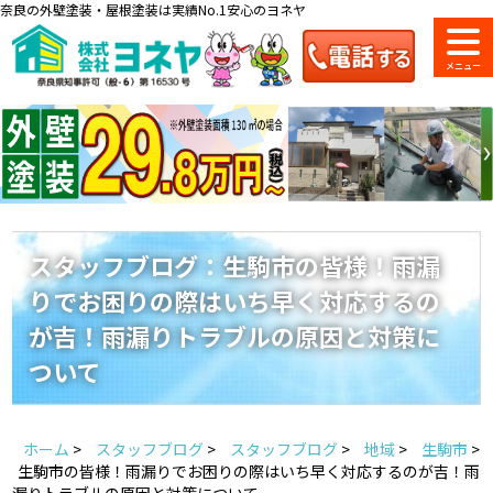
奈良の外壁塗装・屋根塗装は実績No.1安心のヨネヤ
ショールーム
料金一覧
会社案内
のご紹介
スタッフブログ：生駒市の皆様！雨漏
りでお困りの際はいち早く対応するの
お問い合わせ
来店予約
お電話
お見積り
が吉！雨漏りトラブルの原因と対策に
ついて
地域の事例がいっぱい
ヨネヤの施工実績
ホーム
>
スタッフブログ
>
スタッフブログ
>
地域
>
生駒市
>
生駒市の皆様！雨漏りでお困りの際はいち早く対応するのが吉！雨
漏りトラブルの原因と対策について
Home
お客様の声