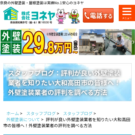
奈良の外壁塗装・屋根塗装は実績No.1安心のヨネヤ
ショールーム
料金一覧
会社案内
のご紹介
スタッフブログ：評判が良い外壁塗装
業者を知りたい大和高田市の皆様へ！
お問い合わせ
来店予約
お電話
お見積り
外壁塗装業者の評判を調べる方法
地域の事例がいっぱい
ホーム
>
スタッフブログ
>
スタッフブログ
>
ヨネヤの施工実績
外壁塗装について
>
評判が良い外壁塗装業者を知りたい大和高田
市の皆様へ！外壁塗装業者の評判を調べる方法
Home
お客様の声