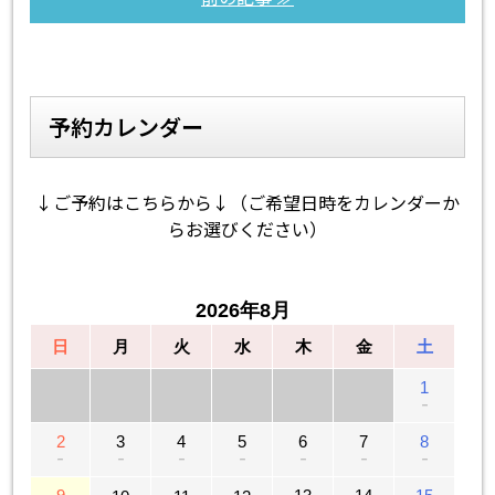
予約カレンダー
↓ご予約はこちらから↓（ご希望日時をカレンダーか
らお選びください）
2026年8月
日
月
火
水
木
金
土
1
－
2
3
4
5
6
7
8
－
－
－
－
－
－
－