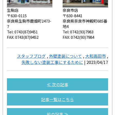
生駒店
奈良市店
〒630-0115
〒630-8441
奈良県生駒市鹿畑町2473-
奈良県奈良市神殿町685番
7
地4
Tel: 0743(87)9451
Tel: 0742(93)7983
FAX: 0743(87)9452
FAX: 0742(93)7984
スタッフブログ
,
外壁塗装について
,
大和高田市
,
失敗しない塗装工事にするために
| 2023/04/17
≪ 次の記事
記事一覧はこちら
前の記事 ≫