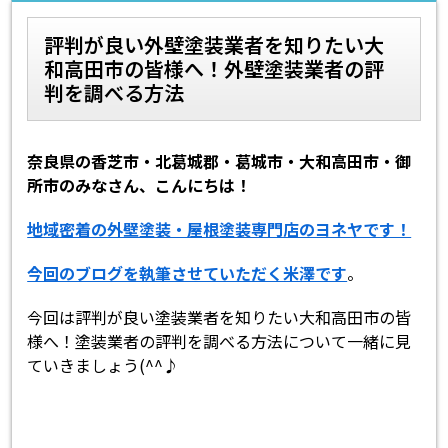
評判が良い外壁塗装業者を知りたい大
スタッフ紹介
スタッフブログ
和高田市の皆様へ！外壁塗装業者の評
判を調べる方法
よくあるご質問
屋根リフォームについて
雨漏りについて
雨漏りの施工実績
奈良県の香芝市・北葛城郡・葛城市・大和高田市・御
所市のみなさん、こんにちは！
ヨネヤがお客様から選ばれる10の
リフォームローン
理由
地域密着の外壁塗装・屋根塗装専門店のヨネヤです！
工場倉庫修繕
アパート・マンション修繕
今回のブログを執筆させていただく米澤です
。
今回は評判が良い塗装業者を知りたい大和高田市の皆
見積もりシミュレーション
様へ！塗装業者の評判を調べる方法について一緒に見
ていきましょう(^^♪