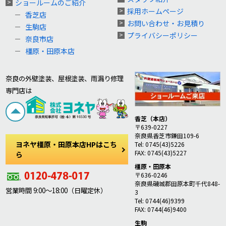
ショールームのご紹介
採用ホームページ
香芝店
お問い合わせ・お見積り
生駒店
プライバシーポリシー
奈良市店
橿原・田原本店
奈良の外壁塗装、屋根塗装、雨漏り修理
専門店は
香芝（本店）
〒639-0227
奈良県香芝市鎌田109-6
ヨネヤ橿原・田原本店HPはこち
Tel: 0745(43)5226
FAX: 0745(43)5227
ら
橿原・田原本
〒636-0246
奈良県磯城郡田原本町千代848-
営業時間 9:00～18:00（日曜定休）
3
Tel: 0744(46)9399
FAX: 0744(46)9400
生駒