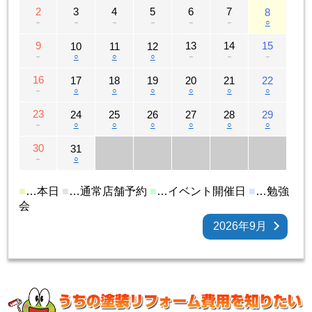
2
3
4
5
6
7
8
－
－
－
－
－
－
○
9
13
14
15
10
11
12
－
○
○
○
－
－
－
16
17
18
19
20
21
22
－
○
○
○
○
○
○
23
24
25
26
27
28
29
－
○
○
○
○
○
○
30
31
－
○
■
…本日
■
…通常店舗予約
■
…イベント開催日
■
…勉強
会
2026年9月