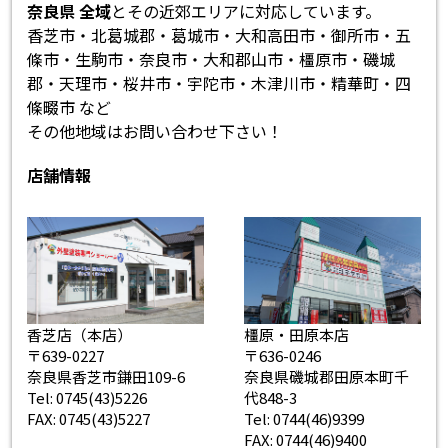
奈良県 全域
とその近郊エリアに対応しています。
香芝市・北葛城郡・葛城市・大和高田市・御所市・五
條市・生駒市・奈良市・大和郡山市・橿原市・磯城
郡・天理市・桜井市・宇陀市・木津川市・精華町・四
條畷市 など
その他地域はお問い合わせ下さい！
店舗情報
香芝店（本店）
橿原・田原本店
〒639-0227
〒636-0246
奈良県香芝市鎌田109-6
奈良県磯城郡田原本町千
Tel: 0745(43)5226
代848-3
FAX: 0745(43)5227
Tel: 0744(46)9399
FAX: 0744(46)9400