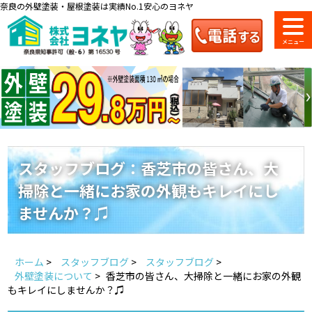
奈良の外壁塗装・屋根塗装は実績No.1安心のヨネヤ
ショールーム
料金一覧
会社案内
のご紹介
スタッフブログ：香芝市の皆さん、大
掃除と一緒にお家の外観もキレイにし
お問い合わせ
来店予約
お電話
お見積り
ませんか？♫
地域の事例がいっぱい
ホーム
>
スタッフブログ
>
スタッフブログ
>
ヨネヤの施工実績
外壁塗装について
>
香芝市の皆さん、大掃除と一緒にお家の外観
もキレイにしませんか？♫
Home
お客様の声