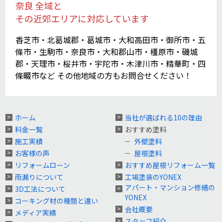
奈良 全域と
その近郊エリアに対応しています
香芝市・北葛城郡・葛城市・大和高田市・御所市・五
條市・生駒市・奈良市・大和郡山市・橿原市・磯城
郡・天理市・桜井市・宇陀市・木津川市・精華町・四
條畷市など その他地域の方もお問合せください！
ホーム
当社が選ばれる10の理由
料金一覧
おすすめ塗料
施工実績
外壁塗料
お客様の声
屋根塗料
リフォームローン
おすすめ屋根リフォーム一覧
雨漏りについて
工場塗装のYONEX
アパート・マンション修繕の
3D工法について
YONEX
コーキング材の種類と違い
会社概要
メディア実績
スタッフ紹介