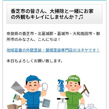
香芝市の皆さん、大掃除と一緒にお家
スタッフ紹介
スタッフブログ
の外観もキレイにしませんか？♫
よくあるご質問
屋根リフォームについて
奈良県の香芝市・北葛城郡・葛城市・大和高田市・御
雨漏りについて
雨漏りの施工実績
所市のみなさん、こんにちは！
ヨネヤがお客様から選ばれる10の
リフォームローン
地域密着の外壁塗装・屋根塗装専門店のヨネヤです！
理由
本日もよろしくお願い致します。
工場倉庫修繕
アパート・マンション修繕
見積もりシミュレーション