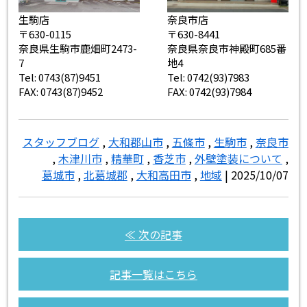
生駒店
奈良市店
〒630-0115
〒630-8441
奈良県生駒市鹿畑町2473-
奈良県奈良市神殿町685番
7
地4
Tel: 0743(87)9451
Tel: 0742(93)7983
FAX: 0743(87)9452
FAX: 0742(93)7984
スタッフブログ
,
大和郡山市
,
五條市
,
生駒市
,
奈良市
,
木津川市
,
精華町
,
香芝市
,
外壁塗装について
,
葛城市
,
北葛城郡
,
大和高田市
,
地域
| 2025/10/07
≪ 次の記事
記事一覧はこちら