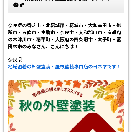
🎃🍂
スタッフ紹介
スタッフブログ
奈良県の香芝市・北葛城郡・葛城市・大和高田市・御
よくあるご質問
屋根リフォームについて
所市・五條市・生駒市・奈良市・大和郡山市・京都府
の木津川市・精華町
・
大阪府の四条畷市・太子町・富
雨漏りについて
雨漏りの施工実績
田林市のみなさん、こんにちは！
奈良県
ヨネヤがお客様から選ばれる10の
リフォームローン
理由
地域密着の外壁塗装・屋根塗装専門店のヨネヤです！
工場倉庫修繕
アパート・マンション修繕
見積もりシミュレーション