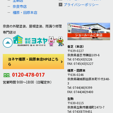
生駒店
プライバシーポリシー
奈良市店
橿原・田原本店
奈良の外壁塗装、屋根塗装、雨漏り修理
専門店は
香芝（本店）
〒639-0227
奈良県香芝市鎌田109-6
ヨネヤ橿原・田原本店HPはこち
Tel: 0745(43)5226
FAX: 0745(43)5227
ら
橿原・田原本
〒636-0246
奈良県磯城郡田原本町千代848-
営業時間 9:00～18:00（日曜定休）
3
Tel: 0744(46)9399
FAX: 0744(46)9400
生駒
〒630-0115
奈良県生駒市鹿畑町2473-7
Tel: 0743(87)9451