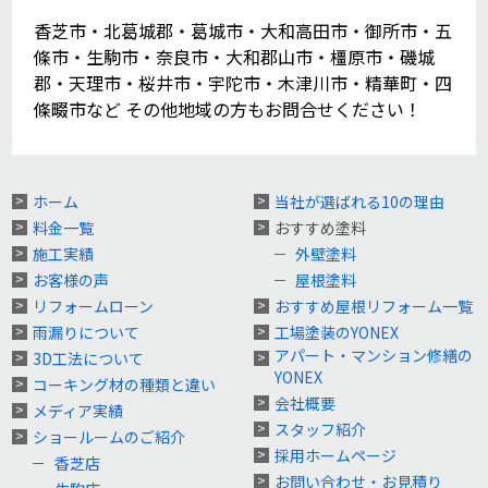
香芝市・北葛城郡・葛城市・大和高田市・御所市・五
條市・生駒市・奈良市・大和郡山市・橿原市・磯城
郡・天理市・桜井市・宇陀市・木津川市・精華町・四
條畷市など その他地域の方もお問合せください！
ホーム
当社が選ばれる10の理由
料金一覧
おすすめ塗料
施工実績
外壁塗料
お客様の声
屋根塗料
リフォームローン
おすすめ屋根リフォーム一覧
雨漏りについて
工場塗装のYONEX
アパート・マンション修繕の
3D工法について
YONEX
コーキング材の種類と違い
会社概要
メディア実績
スタッフ紹介
ショールームのご紹介
採用ホームページ
香芝店
お問い合わせ・お見積り