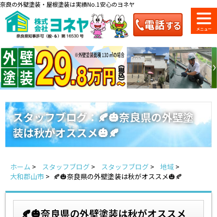
奈良の外壁塗装・屋根塗装は実績No.1安心のヨネヤ
ショールーム
料金一覧
会社案内
のご紹介
スタッフブログ：🍂🎃奈良県の外壁塗
装は秋がオススメ🎃🍂
お問い合わせ
来店予約
お電話
お見積り
ホーム
>
スタッフブログ
>
スタッフブログ
>
地域
>
地域の事例がいっぱい
大和郡山市
>
🍂🎃奈良県の外壁塗装は秋がオススメ🎃🍂
ヨネヤの施工実績
🍂🎃奈良県の外壁塗装は秋がオススメ
Home
お客様の声