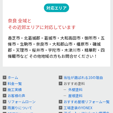
対応エリア
奈良 全域と
その近郊エリアに対応しています
香芝市・北葛城郡・葛城市・大和高田市・御所市・五
條市・生駒市・奈良市・大和郡山市・橿原市・磯城
郡・天理市・桜井市・宇陀市・木津川市・精華町・四
條畷市など その他地域の方もお問合せください！
ホーム
当社が選ばれる10の理由
料金一覧
おすすめ塗料
施工実績
外壁塗料
お客様の声
屋根塗料
リフォームローン
おすすめ屋根リフォーム一覧
雨漏りについて
工場塗装のYONEX
アパート・マンション修繕の