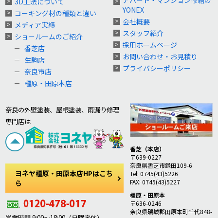
3D工法について
YONEX
コーキング材の種類と違い
会社概要
メディア実績
スタッフ紹介
ショールームのご紹介
採用ホームページ
香芝店
お問い合わせ・お見積り
生駒店
プライバシーポリシー
奈良市店
橿原・田原本店
奈良の外壁塗装、屋根塗装、雨漏り修理
専門店は
香芝（本店）
〒639-0227
奈良県香芝市鎌田109-6
ヨネヤ橿原・田原本店HPはこち
Tel: 0745(43)5226
FAX: 0745(43)5227
ら
橿原・田原本
〒636-0246
奈良県磯城郡田原本町千代848-
営業時間 9:00～18:00（日曜定休）