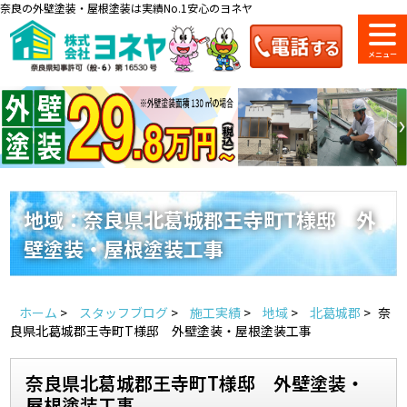
奈良の外壁塗装・屋根塗装は実績No.1安心のヨネヤ
ショールーム
料金一覧
会社案内
のご紹介
地域：奈良県北葛城郡王寺町T様邸 外
壁塗装・屋根塗装工事
お問い合わせ
来店予約
お電話
お見積り
ホーム
>
スタッフブログ
>
施工実績
>
地域
>
北葛城郡
>
奈
地域の事例がいっぱい
良県北葛城郡王寺町T様邸 外壁塗装・屋根塗装工事
ヨネヤの施工実績
奈良県北葛城郡王寺町T様邸 外壁塗装・
屋根塗装工事
Home
お客様の声