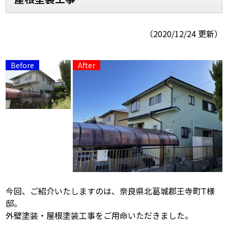
スタッフ紹介
スタッフブログ
（2020/12/24 更新）
よくあるご質問
屋根リフォームについて
雨漏りについて
雨漏りの施工実績
ヨネヤがお客様から選ばれる10の
リフォームローン
理由
工場倉庫修繕
アパート・マンション修繕
見積もりシミュレーション
今回、ご紹介いたしますのは、奈良県北葛城郡王寺町T様
邸。
外壁塗装・屋根塗装工事をご用命いただきました。