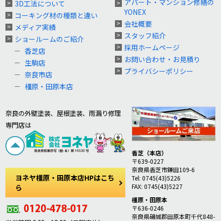
アパート・マンション修繕の
3D工法について
YONEX
コーキング材の種類と違い
会社概要
メディア実績
スタッフ紹介
ショールームのご紹介
採用ホームページ
香芝店
お問い合わせ・お見積り
生駒店
プライバシーポリシー
奈良市店
橿原・田原本店
奈良の外壁塗装、屋根塗装、雨漏り修理
専門店は
香芝（本店）
〒639-0227
奈良県香芝市鎌田109-6
ヨネヤ橿原・田原本店HPはこち
Tel: 0745(43)5226
FAX: 0745(43)5227
ら
橿原・田原本
〒636-0246
奈良県磯城郡田原本町千代848-