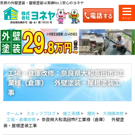
奈良の外壁塗装・屋根塗装は実績No.1安心のヨネヤ
ショールーム
料金一覧
会社案内
のご紹介
工場・倉庫改修：奈良県大和高田市F工
業様（倉庫） 外壁塗装・屋根塗装工
お問い合わせ
来店予約
お電話
お見積り
事
地域の事例がいっぱい
ホーム
>
スタッフブログ
>
施工実績
>
種別
>
大規模改修
>
ヨネヤの施工実績
工場・倉庫改修
>
奈良県大和高田市F工業様（倉庫） 外壁塗
装・屋根塗装工事
Home
お客様の声