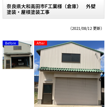
奈良県大和高田市F工業様（倉庫） 外壁
塗装・屋根塗装工事
スタッフ紹介
スタッフブログ
よくあるご質問
屋根リフォームについて
（2021/08/12 更新）
雨漏りについて
雨漏りの施工実績
ヨネヤがお客様から選ばれる10の
リフォームローン
理由
工場倉庫修繕
アパート・マンション修繕
見積もりシミュレーション