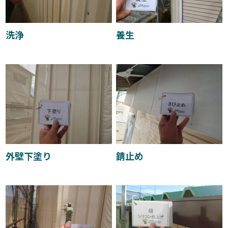
洗浄
養生
外壁下塗り
錆止め