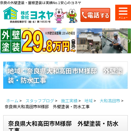
奈良の外壁塗装・屋根塗装は実績No.1安心のヨネヤ
ショールーム
料金一覧
会社案内
のご紹介
地域：奈良県大和高田市M様邸 外壁塗
装・防水工事
お問い合わせ
来店予約
お電話
お見積り
ホーム
>
スタッフブログ
>
施工実績
>
地域
>
大和高田市
>
地域の事例がいっぱい
奈良県大和高田市M様邸 外壁塗装・防水工事
ヨネヤの施工実績
奈良県大和高田市M様邸 外壁塗装・防水
工事
Home
お客様の声