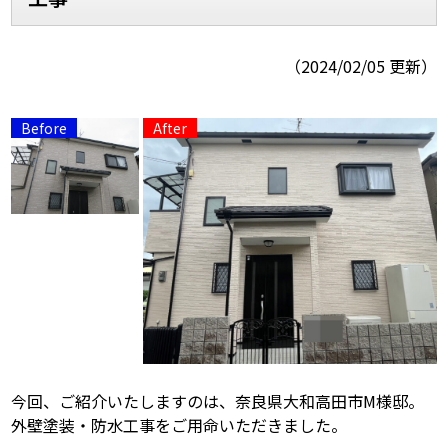
スタッフ紹介
スタッフブログ
（2024/02/05 更新）
よくあるご質問
屋根リフォームについて
雨漏りについて
雨漏りの施工実績
ヨネヤがお客様から選ばれる10の
リフォームローン
理由
工場倉庫修繕
アパート・マンション修繕
見積もりシミュレーション
今回、ご紹介いたしますのは、奈良県大和高田市M様邸。
外壁塗装・防水工事をご用命いただきました。