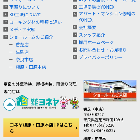
雨漏りについて
工場塗装のYONEX
アパート・マンション修繕の
3D工法について
YONEX
コーキング材の種類と違い
会社概要
メディア実績
スタッフ紹介
ショールームのご紹介
採用ホームページ
香芝店
お問い合わせ・お見積り
生駒店
プライバシーポリシー
奈良市店
橿原・田原本店
奈良の外壁塗装、屋根塗装、雨漏り修理
専門店は
香芝（本店）
〒639-0227
奈良県香芝市鎌田109-6
ヨネヤ橿原・田原本店HPはこち
Tel: 0745(43)5226
FAX: 0745(43)5227
ら
橿原・田原本