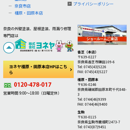
プライバシーポリシー
奈良市店
橿原・田原本店
奈良の外壁塗装、屋根塗装、雨漏り修理
専門店は
香芝（本店）
〒639-0227
奈良県香芝市鎌田109-6
ヨネヤ橿原・田原本店HPはこち
Tel: 0745(43)5226
FAX: 0745(43)5227
ら
橿原・田原本
〒636-0246
奈良県磯城郡田原本町千代848-
営業時間 9:00～18:00（日曜定休）
3
Tel: 0744(46)9399
FAX: 0744(46)9400
生駒
〒630-0115
奈良県生駒市鹿畑町2473-7
Tel: 0743(87)9451