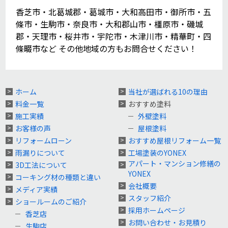
香芝市・北葛城郡・葛城市・大和高田市・御所市・五
條市・生駒市・奈良市・大和郡山市・橿原市・磯城
郡・天理市・桜井市・宇陀市・木津川市・精華町・四
條畷市など その他地域の方もお問合せください！
ホーム
当社が選ばれる10の理由
料金一覧
おすすめ塗料
施工実績
外壁塗料
お客様の声
屋根塗料
リフォームローン
おすすめ屋根リフォーム一覧
雨漏りについて
工場塗装のYONEX
アパート・マンション修繕の
3D工法について
YONEX
コーキング材の種類と違い
会社概要
メディア実績
スタッフ紹介
ショールームのご紹介
採用ホームページ
香芝店
お問い合わせ・お見積り
生駒店