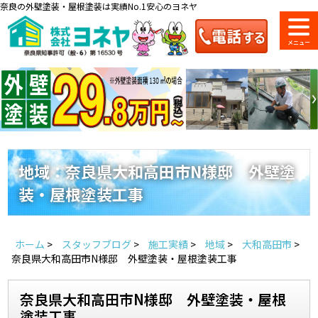
奈良の外壁塗装・屋根塗装は実績No.1安心のヨネヤ
ショールーム
料金一覧
会社案内
のご紹介
地域：奈良県大和高田市N様邸 外壁塗
装・屋根塗装工事
お問い合わせ
来店予約
お電話
お見積り
ホーム
>
スタッフブログ
>
施工実績
>
地域
>
大和高田市
>
地域の事例がいっぱい
奈良県大和高田市N様邸 外壁塗装・屋根塗装工事
ヨネヤの施工実績
奈良県大和高田市N様邸 外壁塗装・屋根
塗装工事
Home
お客様の声