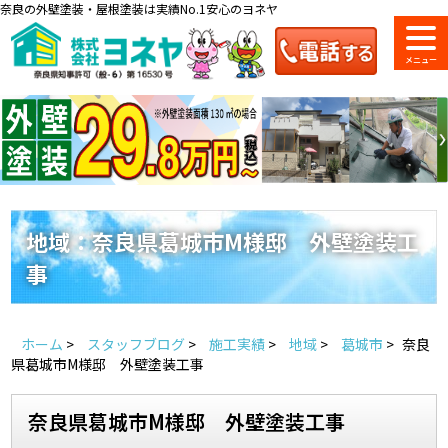
奈良の外壁塗装・屋根塗装は実績No.1安心のヨネヤ
ショールーム
料金一覧
会社案内
のご紹介
地域：奈良県葛城市M様邸 外壁塗装工
事
お問い合わせ
来店予約
お電話
お見積り
ホーム
>
スタッフブログ
>
施工実績
>
地域
>
葛城市
>
奈良
地域の事例がいっぱい
県葛城市M様邸 外壁塗装工事
ヨネヤの施工実績
奈良県葛城市M様邸 外壁塗装工事
Home
お客様の声