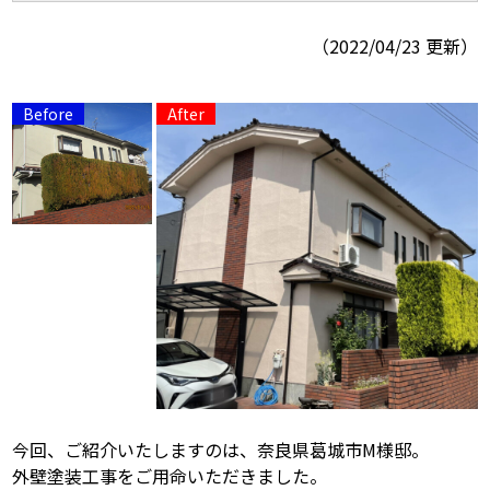
（2022/04/23 更新）
スタッフ紹介
スタッフブログ
よくあるご質問
屋根リフォームについて
雨漏りについて
雨漏りの施工実績
ヨネヤがお客様から選ばれる10の
リフォームローン
理由
工場倉庫修繕
アパート・マンション修繕
見積もりシミュレーション
今回、ご紹介いたしますのは、奈良県葛城市M様邸。
外壁塗装工事をご用命いただきました。