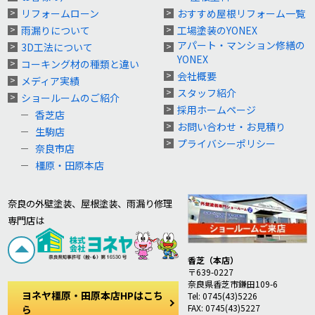
リフォームローン
おすすめ屋根リフォーム一覧
雨漏りについて
工場塗装のYONEX
アパート・マンション修繕の
3D工法について
YONEX
コーキング材の種類と違い
会社概要
メディア実績
スタッフ紹介
ショールームのご紹介
採用ホームページ
香芝店
お問い合わせ・お見積り
生駒店
プライバシーポリシー
奈良市店
橿原・田原本店
奈良の外壁塗装、屋根塗装、雨漏り修理
専門店は
香芝（本店）
〒639-0227
奈良県香芝市鎌田109-6
ヨネヤ橿原・田原本店HPはこち
Tel: 0745(43)5226
FAX: 0745(43)5227
ら