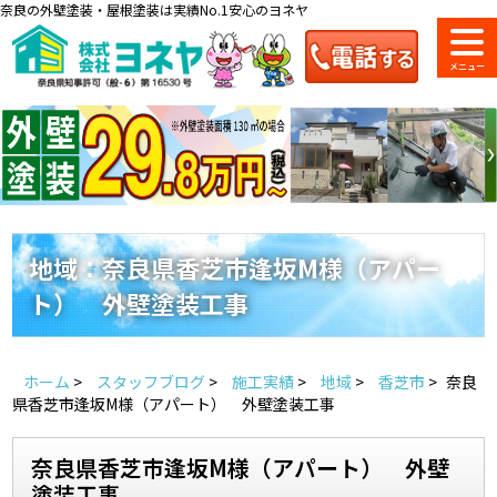
奈良の外壁塗装・屋根塗装は実績No.1安心のヨネヤ
ショールーム
料金一覧
会社案内
のご紹介
地域：奈良県香芝市逢坂M様（アパー
ト） 外壁塗装工事
お問い合わせ
来店予約
お電話
お見積り
ホーム
>
スタッフブログ
>
施工実績
>
地域
>
香芝市
>
奈良
地域の事例がいっぱい
県香芝市逢坂M様（アパート） 外壁塗装工事
ヨネヤの施工実績
奈良県香芝市逢坂M様（アパート） 外壁
塗装工事
Home
お客様の声