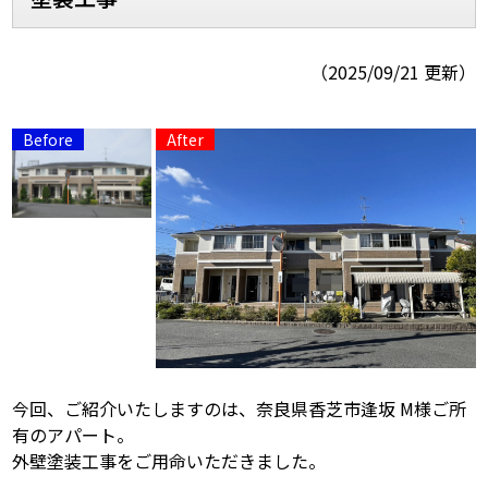
スタッフ紹介
スタッフブログ
（2025/09/21 更新）
よくあるご質問
屋根リフォームについて
雨漏りについて
雨漏りの施工実績
ヨネヤがお客様から選ばれる10の
リフォームローン
理由
工場倉庫修繕
アパート・マンション修繕
見積もりシミュレーション
今回、ご紹介いたしますのは、奈良県香芝市逢坂 M様ご所
有のアパート。
外壁塗装工事をご用命いただきました。