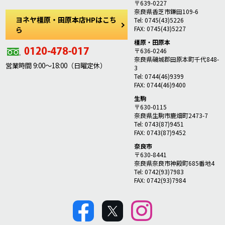
〒639-0227
奈良県香芝市鎌田109-6
ヨネヤ橿原・田原本店HPはこち
Tel: 0745(43)5226
FAX: 0745(43)5227
ら
橿原・田原本
〒636-0246
奈良県磯城郡田原本町千代848-
営業時間 9:00～18:00（日曜定休）
3
Tel: 0744(46)9399
FAX: 0744(46)9400
生駒
〒630-0115
奈良県生駒市鹿畑町2473-7
Tel: 0743(87)9451
FAX: 0743(87)9452
奈良市
〒630-8441
奈良県奈良市神殿町685番地4
Tel: 0742(93)7983
FAX: 0742(93)7984