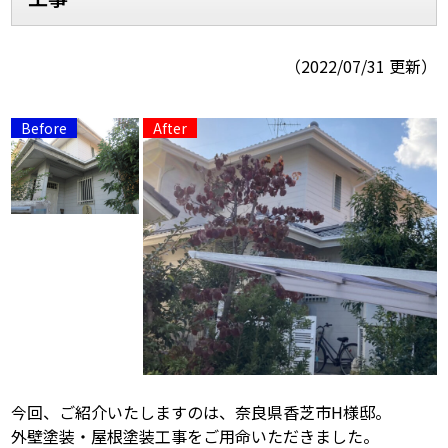
スタッフ紹介
スタッフブログ
（2022/07/31 更新）
よくあるご質問
屋根リフォームについて
雨漏りについて
雨漏りの施工実績
ヨネヤがお客様から選ばれる10の
リフォームローン
理由
工場倉庫修繕
アパート・マンション修繕
見積もりシミュレーション
今回、ご紹介いたしますのは、奈良県香芝市H様邸。
外壁塗装・屋根塗装工事をご用命いただきました。