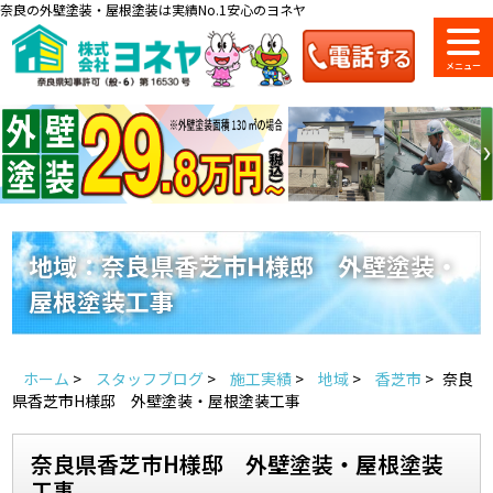
奈良の外壁塗装・屋根塗装は実績No.1安心のヨネヤ
ショールーム
料金一覧
会社案内
のご紹介
地域：奈良県香芝市H様邸 外壁塗装・
屋根塗装工事
お問い合わせ
来店予約
お電話
お見積り
ホーム
>
スタッフブログ
>
施工実績
>
地域
>
香芝市
>
奈良
地域の事例がいっぱい
県香芝市H様邸 外壁塗装・屋根塗装工事
ヨネヤの施工実績
奈良県香芝市H様邸 外壁塗装・屋根塗装
工事
Home
お客様の声