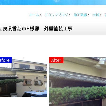
ホーム
>
スタッフブログ
>
施工実績
>
地域
>
奈良県香芝市H様邸 外壁塗装工事