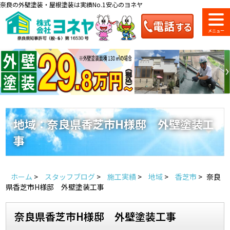
奈良の外壁塗装・屋根塗装は実績No.1安心のヨネヤ
ショールーム
料金一覧
会社案内
のご紹介
地域：奈良県香芝市H様邸 外壁塗装工
事
お問い合わせ
来店予約
お電話
お見積り
ホーム
>
スタッフブログ
>
施工実績
>
地域
>
香芝市
>
奈良
地域の事例がいっぱい
県香芝市H様邸 外壁塗装工事
ヨネヤの施工実績
奈良県香芝市H様邸 外壁塗装工事
Home
お客様の声