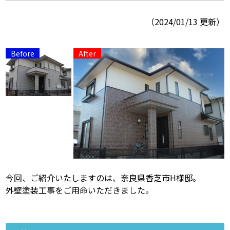
（2024/01/13 更新）
スタッフ紹介
スタッフブログ
よくあるご質問
屋根リフォームについて
雨漏りについて
雨漏りの施工実績
ヨネヤがお客様から選ばれる10の
リフォームローン
理由
工場倉庫修繕
アパート・マンション修繕
見積もりシミュレーション
今回、ご紹介いたしますのは、奈良県香芝市H様邸。
外壁塗装工事をご用命いただきました。