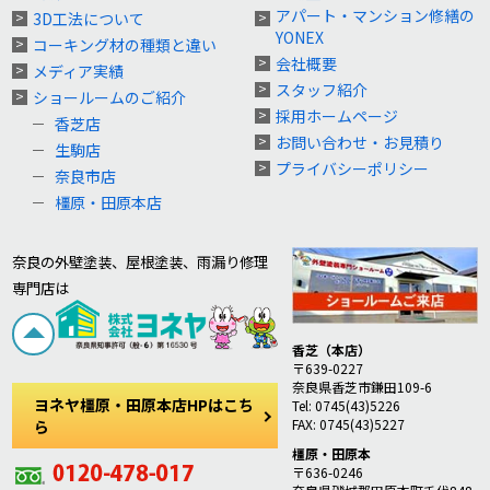
アパート・マンション修繕の
3D工法について
YONEX
コーキング材の種類と違い
会社概要
メディア実績
スタッフ紹介
ショールームのご紹介
採用ホームページ
香芝店
お問い合わせ・お見積り
生駒店
プライバシーポリシー
奈良市店
橿原・田原本店
奈良の外壁塗装、屋根塗装、雨漏り修理
専門店は
香芝（本店）
〒639-0227
奈良県香芝市鎌田109-6
ヨネヤ橿原・田原本店HPはこち
Tel: 0745(43)5226
FAX: 0745(43)5227
ら
橿原・田原本
〒636-0246