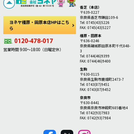
香芝（本店）
〒639-0227
奈良県香芝市鎌田109-6
ヨネヤ橿原・田原本店HPはこち
Tel: 0745(43)5226
FAX: 0745(43)5227
ら
橿原・田原本
〒636-0246
奈良県磯城郡田原本町千代848-
営業時間 9:00～18:00（日曜定休）
3
Tel: 0744(46)9399
FAX: 0744(46)9400
生駒
〒630-0115
奈良県生駒市鹿畑町2473-7
Tel: 0743(87)9451
FAX: 0743(87)9452
奈良市
〒630-8441
奈良県奈良市神殿町685番地4
Tel: 0742(93)7983
FAX: 0742(93)7984