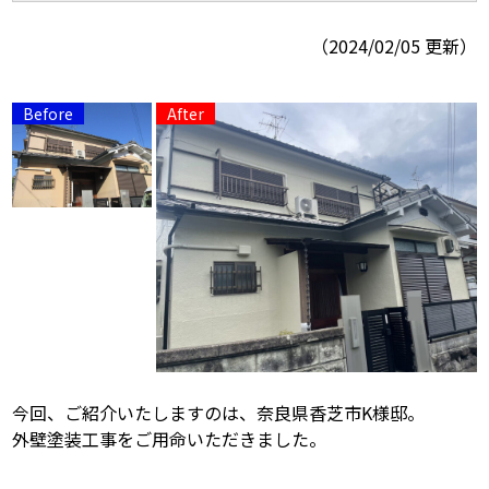
（2024/02/05 更新）
スタッフ紹介
スタッフブログ
よくあるご質問
屋根リフォームについて
雨漏りについて
雨漏りの施工実績
ヨネヤがお客様から選ばれる10の
リフォームローン
理由
工場倉庫修繕
アパート・マンション修繕
見積もりシミュレーション
今回、ご紹介いたしますのは、奈良県香芝市K様邸。
外壁塗装工事をご用命いただきました。