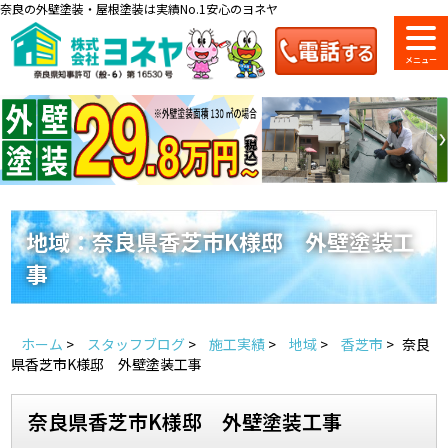
奈良の外壁塗装・屋根塗装は実績No.1安心のヨネヤ
ショールーム
料金一覧
会社案内
のご紹介
地域：奈良県香芝市K様邸 外壁塗装工
事
お問い合わせ
来店予約
お電話
お見積り
ホーム
>
スタッフブログ
>
施工実績
>
地域
>
香芝市
>
奈良
地域の事例がいっぱい
県香芝市K様邸 外壁塗装工事
ヨネヤの施工実績
奈良県香芝市K様邸 外壁塗装工事
Home
お客様の声