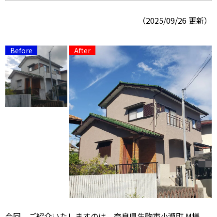
（2025/09/26 更新）
スタッフ紹介
スタッフブログ
よくあるご質問
屋根リフォームについて
雨漏りについて
雨漏りの施工実績
ヨネヤがお客様から選ばれる10の
リフォームローン
理由
工場倉庫修繕
アパート・マンション修繕
見積もりシミュレーション
今回、ご紹介いたしますのは、奈良県生駒市小瀬町 M様