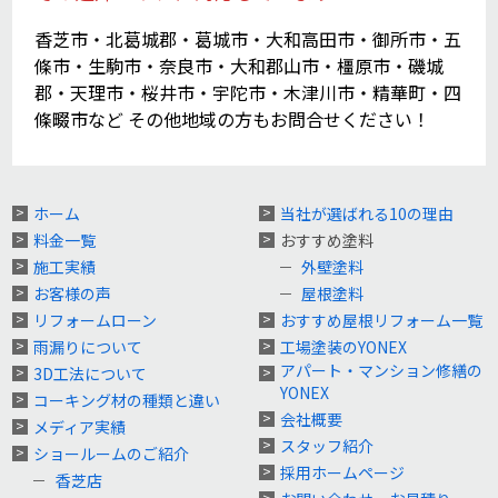
香芝市・北葛城郡・葛城市・大和高田市・御所市・五
條市・生駒市・奈良市・大和郡山市・橿原市・磯城
郡・天理市・桜井市・宇陀市・木津川市・精華町・四
條畷市など その他地域の方もお問合せください！
ホーム
当社が選ばれる10の理由
料金一覧
おすすめ塗料
施工実績
外壁塗料
お客様の声
屋根塗料
リフォームローン
おすすめ屋根リフォーム一覧
雨漏りについて
工場塗装のYONEX
アパート・マンション修繕の
3D工法について
YONEX
コーキング材の種類と違い
会社概要
メディア実績
スタッフ紹介
ショールームのご紹介
採用ホームページ
香芝店