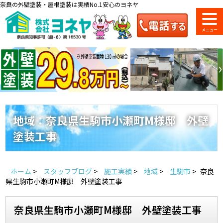
奈良の外壁塗装・屋根塗装は実績No.1安心のヨネヤ
ショールーム
料金一覧
会社案内
のご紹介
地域：奈良県生駒市小瀬町M様邸 外壁
塗装工事
お問い合わせ
来店予約
お電話
お見積り
ホーム
>
スタッフブログ
>
施工実績
>
地域
>
生駒市
>
奈良
地域の事例がいっぱい
県生駒市小瀬町M様邸 外壁塗装工事
ヨネヤの施工実績
奈良県生駒市小瀬町M様邸 外壁塗装工事
Home
お客様の声