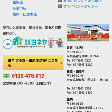
お問い合わせ・お見積り
生駒店
プライバシーポリシー
奈良市店
橿原・田原本店
奈良の外壁塗装、屋根塗装、雨漏り修理
専門店は
香芝（本店）
〒639-0227
奈良県香芝市鎌田109-6
ヨネヤ橿原・田原本店HPはこち
Tel: 0745(43)5226
FAX: 0745(43)5227
ら
橿原・田原本
〒636-0246
奈良県磯城郡田原本町千代848-
営業時間 9:00～18:00（日曜定休）
3
Tel: 0744(46)9399
FAX: 0744(46)9400
生駒
〒630-0115
奈良県生駒市鹿畑町2473-7
Tel: 0743(87)9451