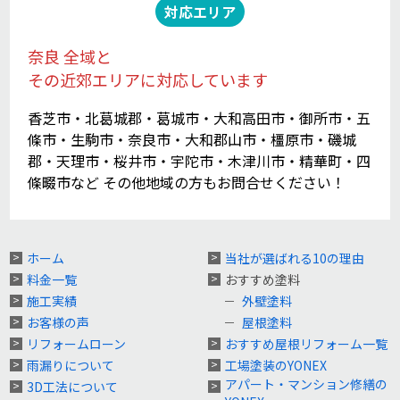
対応エリア
奈良 全域と
その近郊エリアに対応しています
香芝市・北葛城郡・葛城市・大和高田市・御所市・五
條市・生駒市・奈良市・大和郡山市・橿原市・磯城
郡・天理市・桜井市・宇陀市・木津川市・精華町・四
條畷市など その他地域の方もお問合せください！
ホーム
当社が選ばれる10の理由
料金一覧
おすすめ塗料
施工実績
外壁塗料
お客様の声
屋根塗料
リフォームローン
おすすめ屋根リフォーム一覧
雨漏りについて
工場塗装のYONEX
アパート・マンション修繕の
3D工法について