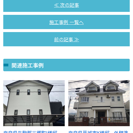
≪ 次の記事
施工事例 一覧へ
前の記事 ≫
関連施工事例
奈良県生駒郡三郷町I様邸
奈良県葛城市K様邸 外壁塗