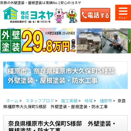
奈良の外壁塗装・屋根塗装は実績No.1安心のヨネヤ
ショールーム
料金一覧
会社案内
のご紹介
橿原市：奈良県橿原市大久保町S様邸
外壁塗装・屋根塗装・防水工事
お問い合わせ
来店予約
お電話
お見積り
ホーム
>
スタッフブログ
>
施工実績
>
地域
>
橿原市
>
奈良
地域の事例がいっぱい
県橿原市大久保町S様邸 外壁塗装・屋根塗装・防水工事
ヨネヤの施工実績
奈良県橿原市大久保町S様邸 外壁塗装・
屋根塗装・防水工事
Home
お客様の声