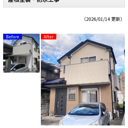
スタッフ紹介
スタッフブログ
（2026/01/14 更新）
よくあるご質問
屋根リフォームについて
雨漏りについて
雨漏りの施工実績
ヨネヤがお客様から選ばれる10の
リフォームローン
理由
工場倉庫修繕
アパート・マンション修繕
見積もりシミュレーション