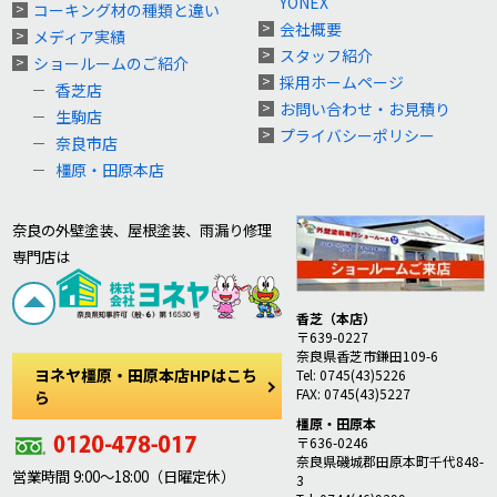
YONEX
コーキング材の種類と違い
会社概要
メディア実績
スタッフ紹介
ショールームのご紹介
採用ホームページ
香芝店
お問い合わせ・お見積り
生駒店
プライバシーポリシー
奈良市店
橿原・田原本店
奈良の外壁塗装、屋根塗装、雨漏り修理
専門店は
香芝（本店）
〒639-0227
奈良県香芝市鎌田109-6
ヨネヤ橿原・田原本店HPはこち
Tel: 0745(43)5226
FAX: 0745(43)5227
ら
橿原・田原本
〒636-0246
奈良県磯城郡田原本町千代848-
営業時間 9:00～18:00（日曜定休）
3