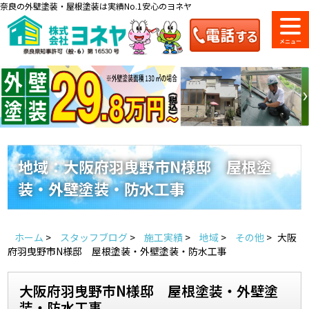
奈良の外壁塗装・屋根塗装は実績No.1安心のヨネヤ
ショールーム
料金一覧
会社案内
のご紹介
地域：大阪府羽曳野市N様邸 屋根塗
装・外壁塗装・防水工事
お問い合わせ
来店予約
お電話
お見積り
ホーム
>
スタッフブログ
>
施工実績
>
地域
>
その他
>
大阪
地域の事例がいっぱい
府羽曳野市N様邸 屋根塗装・外壁塗装・防水工事
ヨネヤの施工実績
大阪府羽曳野市N様邸 屋根塗装・外壁塗
装・防水工事
Home
お客様の声