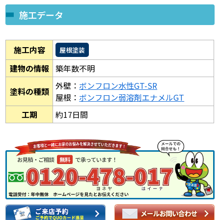
施工データ
施工内容
屋根塗装
建物の情報
築年数不明
外壁：
ボンフロン水性GT-SR
塗料の種類
屋根：
ボンフロン弱溶剤エナメルGT
工期
約17日間