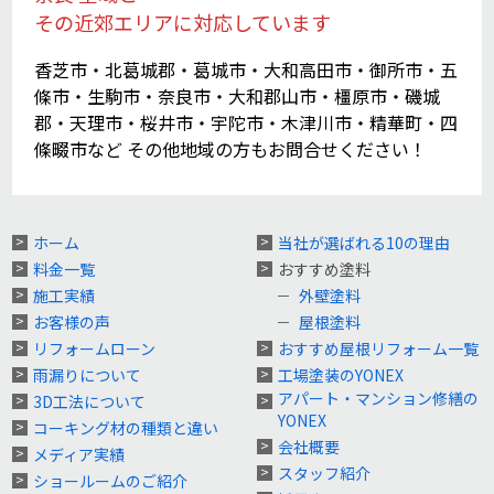
その近郊エリアに対応しています
香芝市・北葛城郡・葛城市・大和高田市・御所市・五
條市・生駒市・奈良市・大和郡山市・橿原市・磯城
郡・天理市・桜井市・宇陀市・木津川市・精華町・四
條畷市など その他地域の方もお問合せください！
ホーム
当社が選ばれる10の理由
料金一覧
おすすめ塗料
施工実績
外壁塗料
お客様の声
屋根塗料
リフォームローン
おすすめ屋根リフォーム一覧
雨漏りについて
工場塗装のYONEX
アパート・マンション修繕の
3D工法について
YONEX
コーキング材の種類と違い
会社概要
メディア実績
スタッフ紹介
ショールームのご紹介