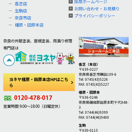
採用ホームページ
香芝店
お問い合わせ・お見積り
生駒店
プライバシーポリシー
奈良市店
橿原・田原本店
奈良の外壁塗装、屋根塗装、雨漏り修理
専門店は
香芝（本店）
〒639-0227
奈良県香芝市鎌田109-6
ヨネヤ橿原・田原本店HPはこち
Tel: 0745(43)5226
FAX: 0745(43)5227
ら
橿原・田原本
〒636-0246
奈良県磯城郡田原本町千代848-
営業時間 9:00～18:00（日曜定休）
3
Tel: 0744(46)9399
FAX: 0744(46)9400
生駒
〒630-0115