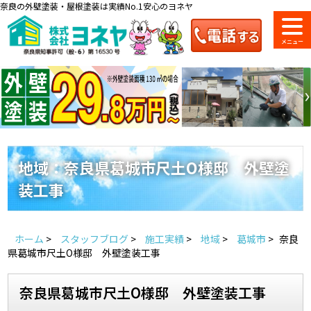
奈良の外壁塗装・屋根塗装は実績No.1安心のヨネヤ
ショールーム
料金一覧
会社案内
のご紹介
地域：奈良県葛城市尺土O様邸 外壁塗
装工事
お問い合わせ
来店予約
お電話
お見積り
ホーム
>
スタッフブログ
>
施工実績
>
地域
>
葛城市
>
奈良
地域の事例がいっぱい
県葛城市尺土O様邸 外壁塗装工事
ヨネヤの施工実績
奈良県葛城市尺土O様邸 外壁塗装工事
Home
お客様の声