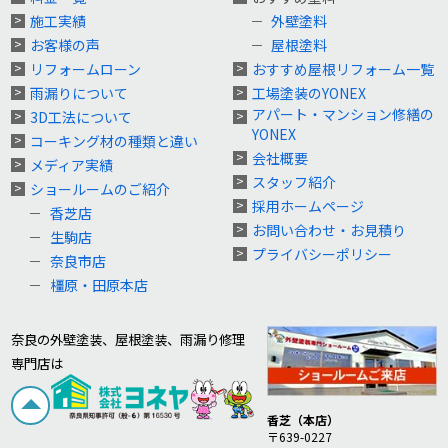
施工実績
外壁塗料
お客様の声
屋根塗料
リフォームローン
おすすめ屋根リフォーム一覧
雨漏りについて
工場塗装のYONEX
アパート・マンション修繕の
3D工法について
YONEX
コーキング材の種類と違い
会社概要
メディア実績
スタッフ紹介
ショールームのご紹介
採用ホームページ
香芝店
お問い合わせ・お見積り
生駒店
プライバシーポリシー
奈良市店
橿原・田原本店
奈良の外壁塗装、屋根塗装、雨漏り修理
専門店は
香芝（本店）
〒639-0227