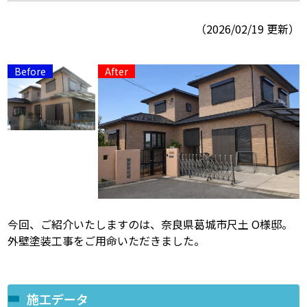
（2026/02/19 更新）
スタッフ紹介
スタッフブログ
よくあるご質問
屋根リフォームについて
雨漏りについて
雨漏りの施工実績
ヨネヤがお客様から選ばれる10の
リフォームローン
理由
工場倉庫修繕
アパート・マンション修繕
見積もりシミュレーション
今回、ご紹介いたしますのは、奈良県葛城市尺土 O様邸。
外壁塗装工事をご用命いただきました。
施工データ