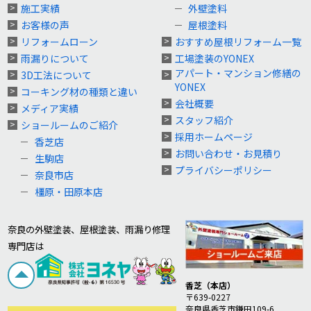
施工実績
外壁塗料
お客様の声
屋根塗料
リフォームローン
おすすめ屋根リフォーム一覧
雨漏りについて
工場塗装のYONEX
アパート・マンション修繕の
3D工法について
YONEX
コーキング材の種類と違い
会社概要
メディア実績
スタッフ紹介
ショールームのご紹介
採用ホームページ
香芝店
お問い合わせ・お見積り
生駒店
プライバシーポリシー
奈良市店
橿原・田原本店
奈良の外壁塗装、屋根塗装、雨漏り修理
専門店は
香芝（本店）
〒639-0227
奈良県香芝市鎌田109-6