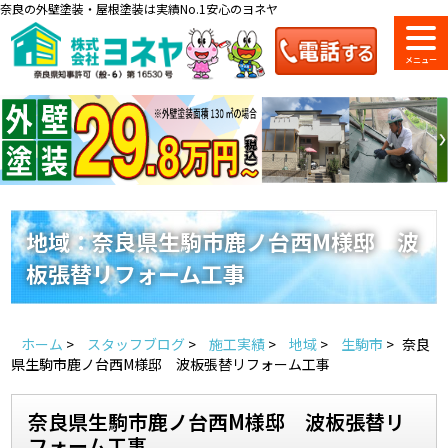
奈良の外壁塗装・屋根塗装は実績No.1安心のヨネヤ
ショールーム
料金一覧
会社案内
のご紹介
地域：奈良県生駒市鹿ノ台西M様邸 波
板張替リフォーム工事
お問い合わせ
来店予約
お電話
お見積り
ホーム
>
スタッフブログ
>
施工実績
>
地域
>
生駒市
>
奈良
地域の事例がいっぱい
県生駒市鹿ノ台西M様邸 波板張替リフォーム工事
ヨネヤの施工実績
奈良県生駒市鹿ノ台西M様邸 波板張替リ
フォーム工事
Home
お客様の声