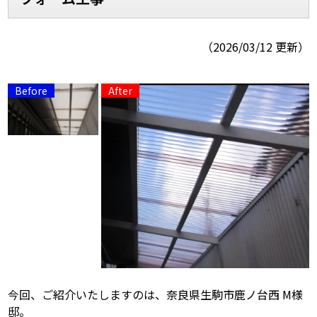
スタッフ紹介
スタッフブログ
（2026/03/12 更新）
よくあるご質問
屋根リフォームについて
雨漏りについて
雨漏りの施工実績
ヨネヤがお客様から選ばれる10の
リフォームローン
理由
工場倉庫修繕
アパート・マンション修繕
見積もりシミュレーション
今回、ご紹介いたしますのは、奈良県生駒市鹿ノ台西 M様
邸。