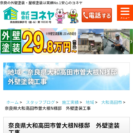
奈良の外壁塗装・屋根塗装は実績No.1安心のヨネヤ
ショールーム
料金一覧
会社案内
のご紹介
地域：奈良県大和高田市曽大根N様邸
外壁塗装工事
お問い合わせ
来店予約
お電話
お見積り
ホーム
>
スタッフブログ
>
施工実績
>
地域
>
大和高田市
>
地域の事例がいっぱい
奈良県大和高田市曽大根N様邸 外壁塗装工事
ヨネヤの施工実績
奈良県大和高田市曽大根N様邸 外壁塗装
工事
Home
お客様の声