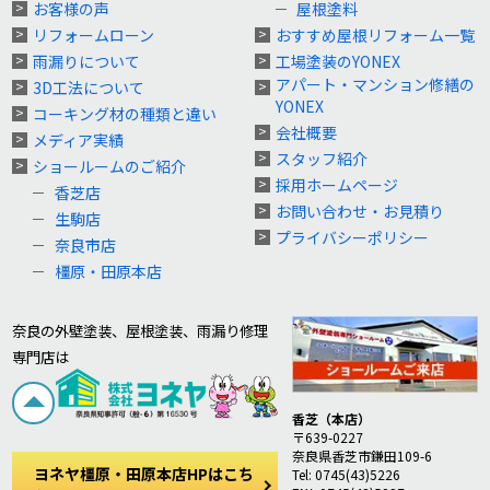
お客様の声
屋根塗料
リフォームローン
おすすめ屋根リフォーム一覧
雨漏りについて
工場塗装のYONEX
アパート・マンション修繕の
3D工法について
YONEX
コーキング材の種類と違い
会社概要
メディア実績
スタッフ紹介
ショールームのご紹介
採用ホームページ
香芝店
お問い合わせ・お見積り
生駒店
プライバシーポリシー
奈良市店
橿原・田原本店
奈良の外壁塗装、屋根塗装、雨漏り修理
専門店は
香芝（本店）
〒639-0227
奈良県香芝市鎌田109-6
ヨネヤ橿原・田原本店HPはこち
Tel: 0745(43)5226