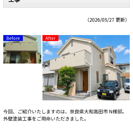
スタッフ紹介
スタッフブログ
（2026/05/27 更新）
よくあるご質問
屋根リフォームについて
雨漏りについて
雨漏りの施工実績
ヨネヤがお客様から選ばれる10の
リフォームローン
理由
工場倉庫修繕
アパート・マンション修繕
見積もりシミュレーション
今回、ご紹介いたしますのは、奈良県大和高田市 N様邸。
外壁塗装工事をご用命いただきました。