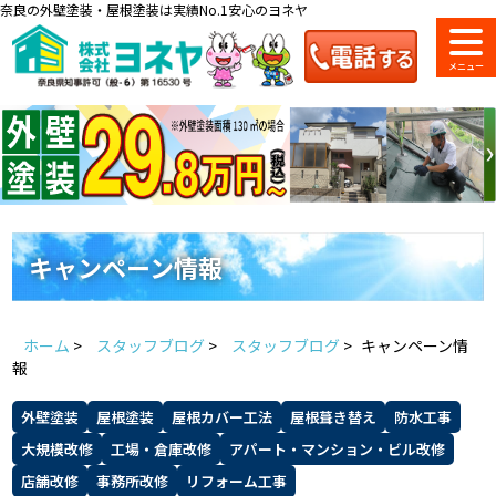
奈良の外壁塗装・屋根塗装は実績No.1安心のヨネヤ
ショールーム
料金一覧
会社案内
のご紹介
キャンペーン情報
お問い合わせ
来店予約
お電話
お見積り
ホーム
>
スタッフブログ
>
スタッフブログ
>
キャンペーン情
報
地域の事例がいっぱい
外壁塗装
屋根塗装
屋根カバー工法
屋根葺き替え
防水工事
ヨネヤの施工実績
大規模改修
工場・倉庫改修
アパート・マンション・ビル改修
店舗改修
事務所改修
リフォーム工事
Home
お客様の声