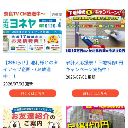
スタッフ紹介
スタッフブログ
よくあるご質問
屋根リフォームについて
雨漏りについて
雨漏りの施工実績
ヨネヤがお客様から選ばれる10の
リフォームローン
【お知らせ】池利様とのタ
家計大応援祭！下地補修0円
理由
イアップ企画・CM放送
キャンペーン実施中！
中！！
工場倉庫修繕
アパート・マンション修繕
2026/07/01 更新
2026/07/02 更新
見積もりシミュレーション
詳しくはこちら
詳しくはこちら