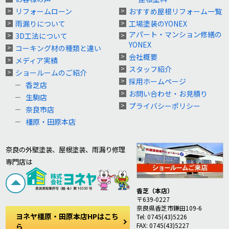
リフォームローン
おすすめ屋根リフォーム一覧
雨漏りについて
工場塗装のYONEX
アパート・マンション修繕の
3D工法について
YONEX
コーキング材の種類と違い
会社概要
メディア実績
スタッフ紹介
ショールームのご紹介
採用ホームページ
香芝店
お問い合わせ・お見積り
生駒店
プライバシーポリシー
奈良市店
橿原・田原本店
奈良の外壁塗装、屋根塗装、雨漏り修理
専門店は
香芝（本店）
〒639-0227
奈良県香芝市鎌田109-6
ヨネヤ橿原・田原本店HPはこち
Tel: 0745(43)5226
FAX: 0745(43)5227
ら