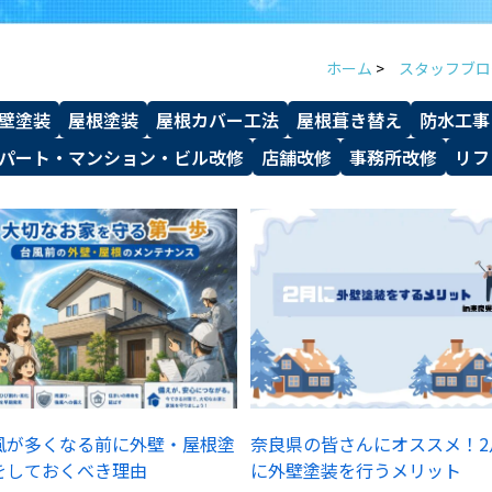
ホーム
>
スタッフブロ
壁塗装
屋根塗装
屋根カバー工法
屋根葺き替え
防水工事
パート・マンション・ビル改修
店舗改修
事務所改修
リフ
風が多くなる前に外壁・屋根塗
奈良県の皆さんにオススメ！2
をしておくべき理由
に外壁塗装を行うメリット