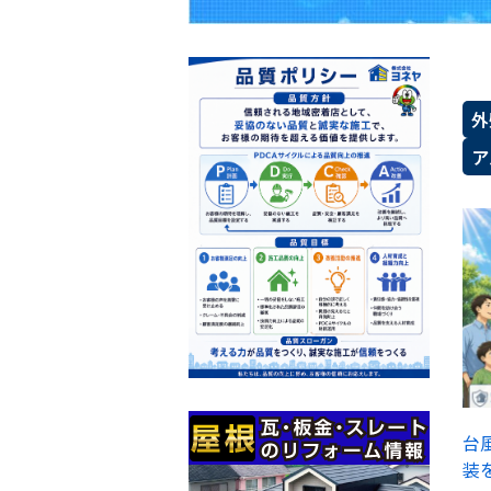
外
ア
台
装