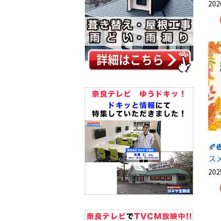
202

スメ
202