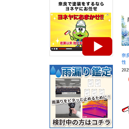
奈
性
202