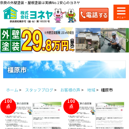
奈良の外壁塗装・屋根塗装は実績No.1安心のヨネヤ
ショールーム
料金一覧
会社案内
のご紹介
橿原市
お問い合わせ
来店予約
お電話
お見積り
ホーム
>
スタッフブログ
>
お客様の声
>
地域
>
橿原市
100
100
地域の事例がいっぱい
点
点
ヨネヤの施工実績
Home
お客様の声