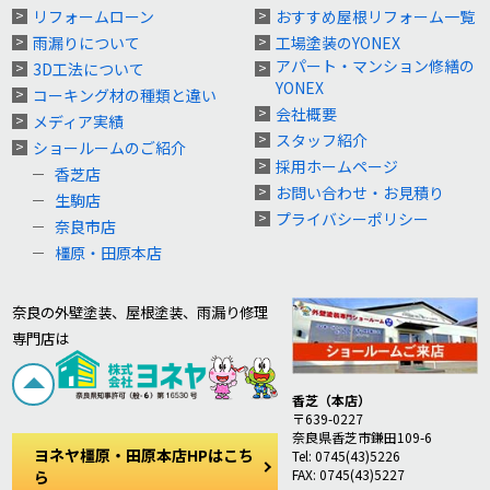
リフォームローン
おすすめ屋根リフォーム一覧
雨漏りについて
工場塗装のYONEX
アパート・マンション修繕の
3D工法について
YONEX
コーキング材の種類と違い
会社概要
メディア実績
スタッフ紹介
ショールームのご紹介
採用ホームページ
香芝店
お問い合わせ・お見積り
生駒店
プライバシーポリシー
奈良市店
橿原・田原本店
奈良の外壁塗装、屋根塗装、雨漏り修理
専門店は
香芝（本店）
〒639-0227
奈良県香芝市鎌田109-6
ヨネヤ橿原・田原本店HPはこち
Tel: 0745(43)5226
FAX: 0745(43)5227
ら