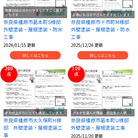
作業日誌は分かりやすくてすごく良か
ったです
友達にもヨネヤさんをすすめています
スタッフ紹介
スタッフブログ
奈良県橿原市葛本町S様邸
奈良県橿原市十市町M様邸
外壁塗装・屋根塗装・防水
外壁塗装・屋根塗装・防水
よくあるご質問
屋根リフォームについて
工事
工事
2026/01/15 更新
2025/12/26 更新
雨漏りについて
雨漏りの施工実績
詳しくはこちら
詳しくはこちら
ヨネヤがお客様から選ばれる10の
リフォームローン
理由
200
100
点
点
工場倉庫修繕
アパート・マンション修繕
見積もりシミュレーション
家の仕上がりにとても満足しています
ヨネヤを選んだ理由：支店長の人柄
奈良県橿原市大久保町H様
奈良県橿原市葛本町U様邸
邸 外壁塗装・屋根塗装工
外壁塗装・屋根塗装工事
事
2025/11/20 更新