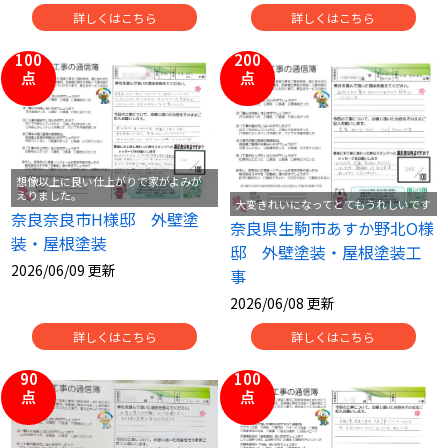
詳しくはこちら
詳しくはこちら
100
200
点
点
想像以上に良い仕上がりで家がよみが
えりました。
大変きれいになってとてもうれしいです
奈良奈良市H様邸 外壁塗
奈良県生駒市あすか野北O様
装・屋根塗装
邸 外壁塗装・屋根塗装工
2026/06/09 更新
事
2026/06/08 更新
詳しくはこちら
詳しくはこちら
90
100
点
点