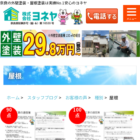
奈良の外壁塗装・屋根塗装は実績No.1安心のヨネヤ
ショールーム
料金一覧
会社案内
のご紹介
屋根
お問い合わせ
来店予約
お電話
お見積り
ホーム
>
スタッフブログ
>
お客様の声
>
種別
>
屋根
90
100
地域の事例がいっぱい
点
点
ヨネヤの施工実績
Home
お客様の声