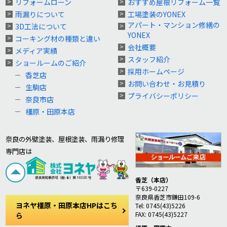
リフォームローン
おすすめ屋根リフォーム一覧
雨漏りについて
工場塗装のYONEX
アパート・マンション修繕の
3D工法について
YONEX
コーキング材の種類と違い
会社概要
メディア実績
スタッフ紹介
ショールームのご紹介
採用ホームページ
香芝店
お問い合わせ・お見積り
生駒店
プライバシーポリシー
奈良市店
橿原・田原本店
奈良の外壁塗装、屋根塗装、雨漏り修理
専門店は
香芝（本店）
〒639-0227
奈良県香芝市鎌田109-6
ヨネヤ橿原・田原本店HPはこち
Tel: 0745(43)5226
FAX: 0745(43)5227
ら