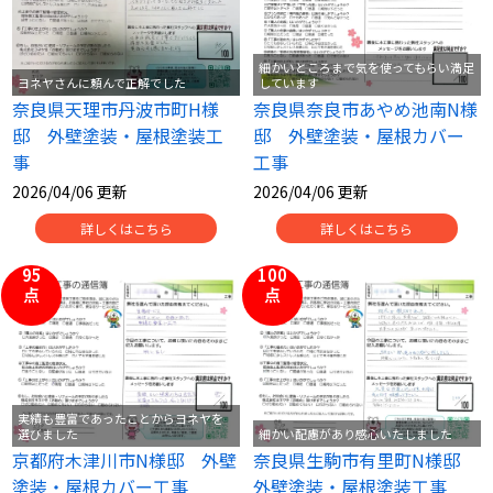
細かいところまで気を使ってもらい満足
ヨネヤさんに頼んで正解でした
しています
奈良県天理市丹波市町H様
奈良県奈良市あやめ池南N様
邸 外壁塗装・屋根塗装工
邸 外壁塗装・屋根カバー
事
工事
2026/04/06 更新
2026/04/06 更新
詳しくはこちら
詳しくはこちら
95
100
点
点
実績も豊富であったことからヨネヤを
選びました
細かい配慮があり感心いたしました
京都府木津川市N様邸 外壁
奈良県生駒市有里町N様邸
塗装・屋根カバー工事
外壁塗装・屋根塗装工事