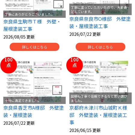
丁寧に塗っていただいたので、大変満
足しています。
丁寧にありがとうございました。
スタッフ紹介
スタッフブログ
奈良県奈良市O様邸 外壁塗
奈良県生駒市Ｔ様 外壁・
装・屋根塗装工事
屋根塗装工事
よくあるご質問
屋根リフォームについて
2026/07/22 更新
2026/08/05 更新
雨漏りについて
雨漏りの施工実績
詳しくはこちら
詳しくはこちら
100
100
ヨネヤがお客様から選ばれる10の
リフォームローン
点
点
理由
工場倉庫修繕
アパート・マンション修繕
見積もりシミュレーション
説明も丁寧で信頼できるなと思い選び
十分に満足できました。
ました。
奈良県香芝市A様邸 外壁塗
京都府木津川市山城町Ｋ様
装・屋根塗装
邸 外壁塗装・屋根塗装工
事
2026/07/22 更新
2026/06/15 更新