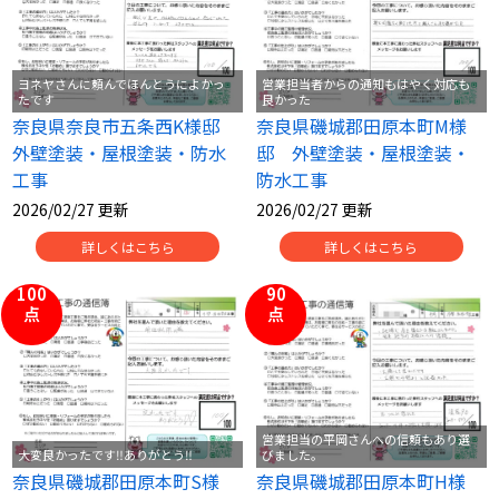
ヨネヤさんに頼んでほんとうによかっ
営業担当者からの通知もはやく対応も
たです
良かった
奈良県奈良市五条西K様邸
奈良県磯城郡田原本町M様
外壁塗装・屋根塗装・防水
邸 外壁塗装・屋根塗装・
工事
防水工事
2026/02/27 更新
2026/02/27 更新
詳しくはこちら
詳しくはこちら
100
90
点
点
営業担当の平岡さんへの信頼もあり選
大変良かったです‼ありがとう‼
びました。
奈良県磯城郡田原本町S様
奈良県磯城郡田原本町H様