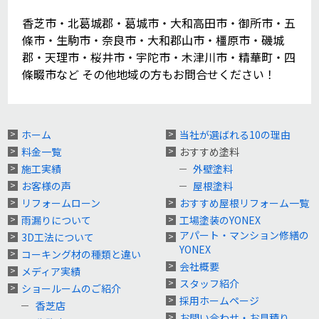
香芝市・北葛城郡・葛城市・大和高田市・御所市・五
條市・生駒市・奈良市・大和郡山市・橿原市・磯城
郡・天理市・桜井市・宇陀市・木津川市・精華町・四
條畷市など その他地域の方もお問合せください！
ホーム
当社が選ばれる10の理由
料金一覧
おすすめ塗料
施工実績
外壁塗料
お客様の声
屋根塗料
リフォームローン
おすすめ屋根リフォーム一覧
雨漏りについて
工場塗装のYONEX
アパート・マンション修繕の
3D工法について
YONEX
コーキング材の種類と違い
会社概要
メディア実績
スタッフ紹介
ショールームのご紹介
採用ホームページ
香芝店
お問い合わせ・お見積り