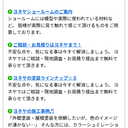
ヨネヤショールームのご案内
スタッフ紹介
スタッフブログ
ショールームには模型や実際に使われている材料な
ど。 皆様が実際に見て触れて感じて頂けるものをご用
よくあるご質問
屋根リフォームについて
意しております。
雨漏りについて
雨漏りの施工実績
ご相談・お見積りはヨネヤまで！
不安な点や、気になる事は今すぐ解消しましょう。 ヨ
ヨネヤがお客様から選ばれる10の
リフォームローン
ネヤではご相談・現地調査・お見積り提出まで無料で
理由
承らせて頂きます。
工場倉庫修繕
アパート・マンション修繕
ヨネヤの塗装ラインナップ☆彡
不安な点や、気になる事は今すぐ解消しましょう。 ヨ
ネヤではご相談・現地調査・お見積り提出まで無料で
見積もりシミュレーション
承らせて頂きます。
ヨネヤの施工事例♬
「外壁塗装・屋根塗装を依頼したいが、色のイメージ
が湧かない…」 そんな方には、カラーシュミレーショ