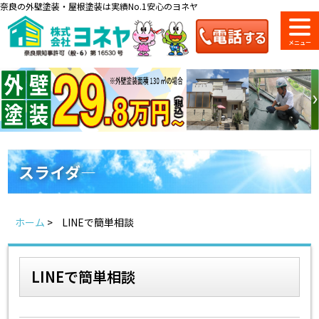
奈良の外壁塗装・屋根塗装は実績No.1安心のヨネヤ
ショールーム
料金一覧
会社案内
のご紹介
スライダ―
お問い合わせ
来店予約
お電話
お見積り
ホーム
>
LINEで簡単相談
地域の事例がいっぱい
ヨネヤの施工実績
LINEで簡単相談
Home
お客様の声