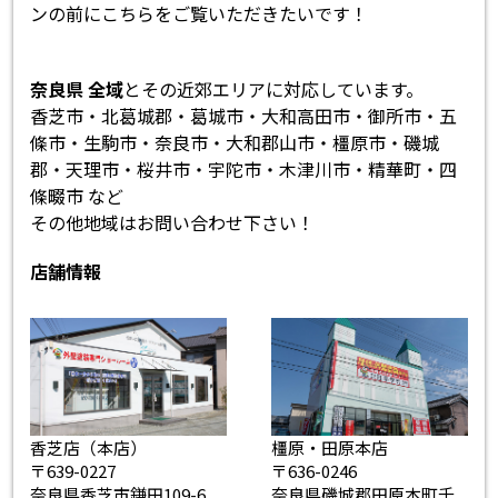
ンの前にこちらをご覧いただきたいです！
奈良県 全域
とその近郊エリアに対応しています。
香芝市・北葛城郡・葛城市・大和高田市・御所市・五
條市・生駒市・奈良市・大和郡山市・橿原市・磯城
郡・天理市・桜井市・宇陀市・木津川市・精華町・四
條畷市 など
その他地域はお問い合わせ下さい！
店舗情報
香芝店（本店）
橿原・田原本店
〒639-0227
〒636-0246
奈良県香芝市鎌田109-6
奈良県磯城郡田原本町千