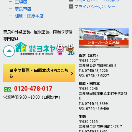
生駒店
プライバシーポリシー
奈良市店
橿原・田原本店
奈良の外壁塗装、屋根塗装、雨漏り修理
専門店は
香芝（本店）
〒639-0227
奈良県香芝市鎌田109-6
ヨネヤ橿原・田原本店HPはこち
Tel: 0745(43)5226
FAX: 0745(43)5227
ら
橿原・田原本
〒636-0246
奈良県磯城郡田原本町千代848-
営業時間 9:00～18:00（日曜定休）
3
Tel: 0744(46)9399
FAX: 0744(46)9400
生駒
〒630-0115
奈良県生駒市鹿畑町2473-7
Tel: 0743(87)9451