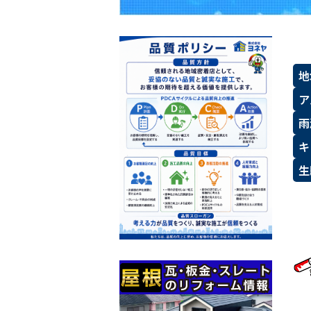
地
ア
雨
キ
生