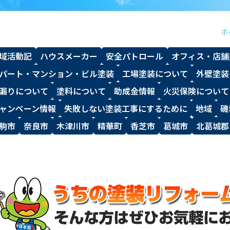
ホ
域活動記
ハウスメーカー
安全パトロール
オフィス・店舗
パート・マンション・ビル塗装
工場塗装について
外壁塗装
漏りについて
塗料について
助成金情報
火災保険について
ャンペーン情報
失敗しない塗装工事にするために
地域
磯
駒市
奈良市
木津川市
精華町
香芝市
葛城市
北葛城郡