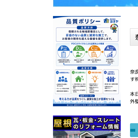
奈
す
本
外