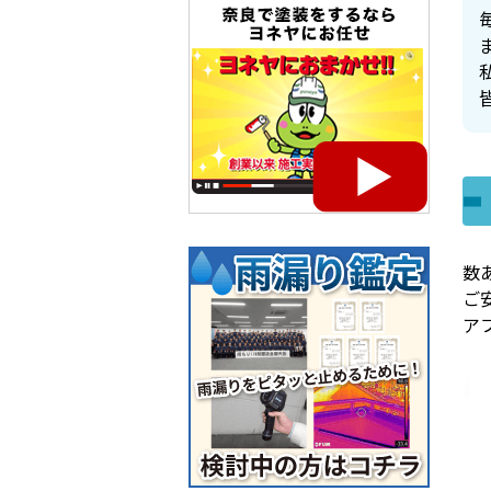
数
ご
ア