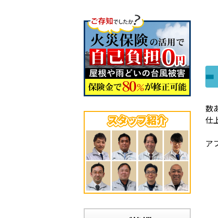
数
仕
ア