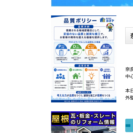
奈
中
本
外