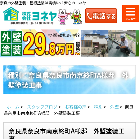
奈良の外壁塗装・屋根塗装は実績No.1安心のヨネヤ
ショールーム
料金一覧
会社案内
のご紹介
種別：奈良県奈良市南京終町A様邸 外
壁塗装工事
お問い合わせ
来店予約
お電話
お見積り
ホーム
>
スタッフブログ
>
お客様の声
>
種別
>
外壁
>
奈良
地域の事例がいっぱい
県奈良市南京終町A様邸 外壁塗装工事
ヨネヤの施工実績
奈良県奈良市南京終町A様邸 外壁塗装工
事
Home
お客様の声