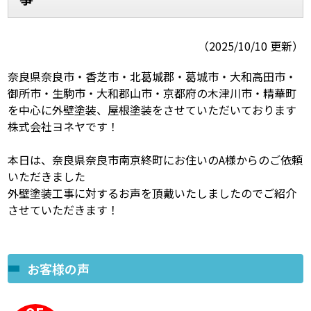
スタッフ紹介
スタッフブログ
（2025/10/10 更新）
よくあるご質問
屋根リフォームについて
奈良県奈良市・香芝市・北葛城郡・葛城市・大和高田市・
御所市・生駒市・大和郡山市・京都府の木津川市・精華町
雨漏りについて
雨漏りの施工実績
を中心に外壁塗装、屋根塗装をさせていただいております
株式会社ヨネヤです！
ヨネヤがお客様から選ばれる10の
リフォームローン
理由
本日は、奈良県奈良市南京終町にお住いのA様からのご依頼
いただきました
工場倉庫修繕
アパート・マンション修繕
外壁塗装工事に対するお声を頂戴いたしましたのでご紹介
させていただきます！
見積もりシミュレーション
お客様の声