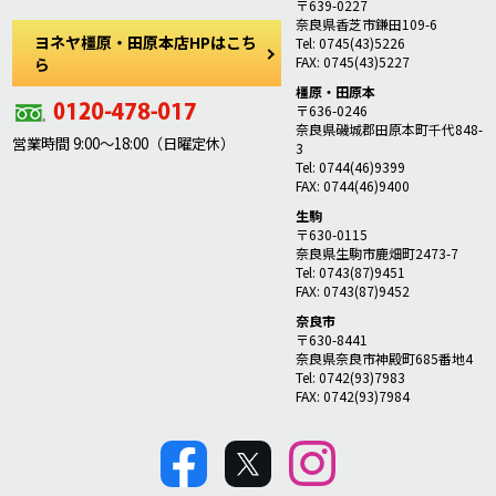
〒639-0227
奈良県香芝市鎌田109-6
ヨネヤ橿原・田原本店HPはこち
Tel: 0745(43)5226
FAX: 0745(43)5227
ら
橿原・田原本
〒636-0246
奈良県磯城郡田原本町千代848-
営業時間 9:00～18:00（日曜定休）
3
Tel: 0744(46)9399
FAX: 0744(46)9400
生駒
〒630-0115
奈良県生駒市鹿畑町2473-7
Tel: 0743(87)9451
FAX: 0743(87)9452
奈良市
〒630-8441
奈良県奈良市神殿町685番地4
Tel: 0742(93)7983
FAX: 0742(93)7984