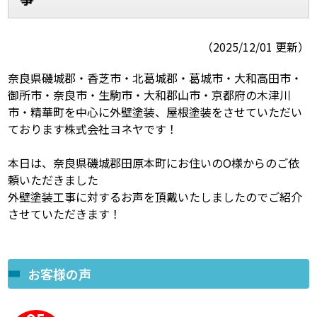
スタッフ紹介
スタッフブログ
（2025/12/01 更新）
よくあるご質問
屋根リフォームについて
奈良県磯城郡・香芝市・北葛城郡・葛城市・大和高田市・
御所市・奈良市・生駒市・大和郡山市・京都府の木津川
雨漏りについて
雨漏りの施工実績
市・精華町を中心に外壁塗装、屋根塗装をさせていただい
ております株式会社ヨネヤです！
ヨネヤがお客様から選ばれる10の
リフォームローン
理由
本日は、奈良県磯城郡田原本町にお住いのO様からのご依
頼いただきました
工場倉庫修繕
アパート・マンション修繕
外壁塗装工事に対するお声を頂戴いたしましたのでご紹介
させていただきます！
見積もりシミュレーション
お客様の声