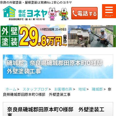
奈良の外壁塗装・屋根塗装は実績No.1安心のヨネヤ
ショールーム
料金一覧
会社案内
のご紹介
磯城郡：奈良県磯城郡田原本町O様邸
外壁塗装工事
お問い合わせ
来店予約
お電話
お見積り
ホーム
>
スタッフブログ
>
お客様の声
>
地域
>
磯城郡
>
奈
地域の事例がいっぱい
良県磯城郡田原本町O様邸 外壁塗装工事
ヨネヤの施工実績
奈良県磯城郡田原本町O様邸 外壁塗装工
事
Home
お客様の声