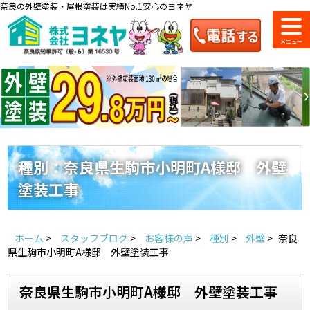
奈良の外壁塗装・屋根塗装は実績No.1安心のヨネヤ
ショールーム
料金一覧
会社案内
のご紹介
種別：奈良県生駒市小明町A様邸 外壁
塗装工事
お問い合わせ
来店予約
お電話
お見積り
ホーム
>
スタッフブログ
>
お客様の声
>
種別
>
外壁
>
奈良
地域の事例がいっぱい
県生駒市小明町A様邸 外壁塗装工事
ヨネヤの施工実績
奈良県生駒市小明町A様邸 外壁塗装工事
Home
お客様の声