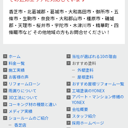
香芝市・北葛城郡・葛城市・大和高田市・御所市・五
條市・生駒市・奈良市・大和郡山市・橿原市・磯城
郡・天理市・桜井市・宇陀市・木津川市・精華町・四
條畷市など その他地域の方もお問合せください！
ホーム
当社が選ばれる10の理由
料金一覧
おすすめ塗料
施工実績
外壁塗料
お客様の声
屋根塗料
リフォームローン
おすすめ屋根リフォーム一覧
雨漏りについて
工場塗装のYONEX
アパート・マンション修繕の
3D工法について
YONEX
コーキング材の種類と違い
会社概要
メディア実績
スタッフ紹介
ショールームのご紹介
採用ホームページ
香芝店