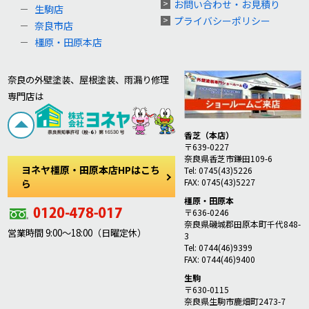
お問い合わせ・お見積り
生駒店
プライバシーポリシー
奈良市店
橿原・田原本店
奈良の外壁塗装、屋根塗装、雨漏り修理
専門店は
香芝（本店）
〒639-0227
奈良県香芝市鎌田109-6
ヨネヤ橿原・田原本店HPはこち
Tel: 0745(43)5226
FAX: 0745(43)5227
ら
橿原・田原本
〒636-0246
奈良県磯城郡田原本町千代848-
営業時間 9:00～18:00（日曜定休）
3
Tel: 0744(46)9399
FAX: 0744(46)9400
生駒
〒630-0115
奈良県生駒市鹿畑町2473-7