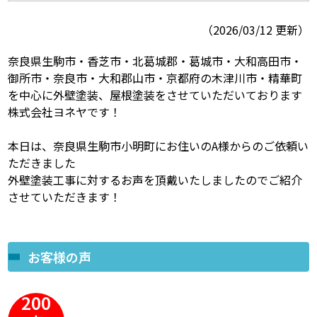
（2026/03/12 更新）
スタッフ紹介
スタッフブログ
奈良県生駒市・香芝市・北葛城郡・葛城市・大和高田市・
よくあるご質問
屋根リフォームについて
御所市・奈良市・大和郡山市・京都府の木津川市・精華町
を中心に外壁塗装、屋根塗装をさせていただいております
雨漏りについて
雨漏りの施工実績
株式会社ヨネヤです！
ヨネヤがお客様から選ばれる10の
リフォームローン
本日は、奈良県生駒市小明町にお住いのA様からのご依頼い
理由
ただきました
外壁塗装工事に対するお声を頂戴いたしましたのでご紹介
工場倉庫修繕
アパート・マンション修繕
させていただきます！
見積もりシミュレーション
お客様の声
200