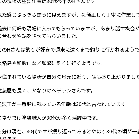
この現場の塗装作業は30代後半のHさんです。
見た感じぶっきらぼうに見えますが、礼儀正しく丁寧に作業し
過去に何軒も現場に入ってもらっていますが、あまり話す機会
ち合わせや話をさせてもらいました。
このHさんは釣りが好きで週末に遠くまで釣りに行かれるよう
淡路島や和歌山など頻繁に釣りに行くようです。
今住まれている場所が自分の地元に近く、話も盛り上がりまし
塗装歴も長く、かなりのベテランさんです。
塗装工が一番脂に載っている年齢は30代と言われています。
ヨネヤでは塗装職人が30代が多く活躍中です。
自分は現在、40代ですが振り返ってみるとやはり30代の頃が
あります。