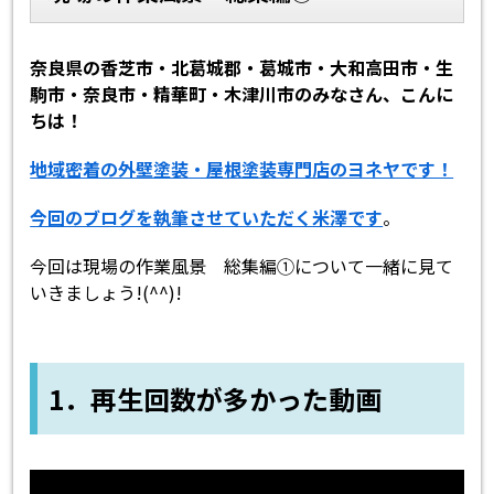
スタッフ紹介
スタッフブログ
奈良県の香芝市・北葛城郡・葛城市・大和高田市・生
駒市・奈良市・精華町・木津川市のみなさん、こんに
よくあるご質問
屋根リフォームについて
ちは！
雨漏りについて
雨漏りの施工実績
地域密着の外壁塗装・屋根塗装専門店のヨネヤです！
今回のブログを執筆させていただく米澤です
。
ヨネヤがお客様から選ばれる10の
リフォームローン
理由
今回は現場の作業風景 総集編①について一緒に見て
いきましょう!(^^)!
工場倉庫修繕
アパート・マンション修繕
見積もりシミュレーション
1．再生回数が多かった動画