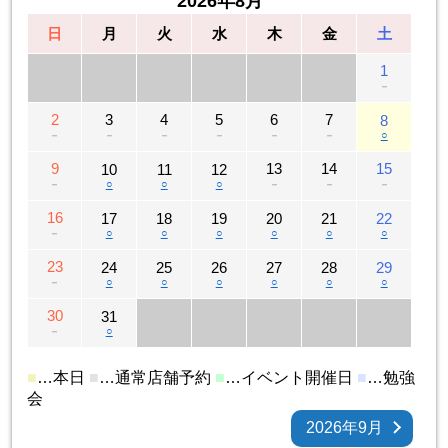
2026年8月
日
月
火
水
木
金
土
1
－
2
3
4
5
6
7
8
－
－
－
－
－
－
○
9
13
14
15
10
11
12
－
○
○
○
－
－
－
16
17
18
19
20
21
22
－
○
○
○
○
○
○
23
24
25
26
27
28
29
－
○
○
○
○
○
○
30
31
－
○
■
…本日
■
…通常店舗予約
■
…イベント開催日
■
…勉強
会
2026年9月