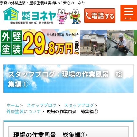
奈良の外壁塗装・屋根塗装は実績No.1安心のヨネヤ
ショールーム
料金一覧
会社案内
のご紹介
スタッフブログ：現場の作業風景 総
集編①
お問い合わせ
来店予約
お電話
お見積り
ホーム
>
スタッフブログ
>
スタッフブログ
>
地域の事例がいっぱい
外壁塗装について
>
現場の作業風景 総集編①
ヨネヤの施工実績
現場の作業風景 総集編①
Home
お客様の声