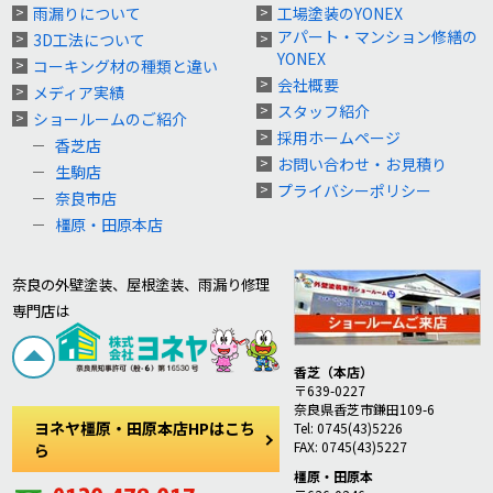
雨漏りについて
工場塗装のYONEX
アパート・マンション修繕の
3D工法について
YONEX
コーキング材の種類と違い
会社概要
メディア実績
スタッフ紹介
ショールームのご紹介
採用ホームページ
香芝店
お問い合わせ・お見積り
生駒店
プライバシーポリシー
奈良市店
橿原・田原本店
奈良の外壁塗装、屋根塗装、雨漏り修理
専門店は
香芝（本店）
〒639-0227
奈良県香芝市鎌田109-6
ヨネヤ橿原・田原本店HPはこち
Tel: 0745(43)5226
FAX: 0745(43)5227
ら
橿原・田原本