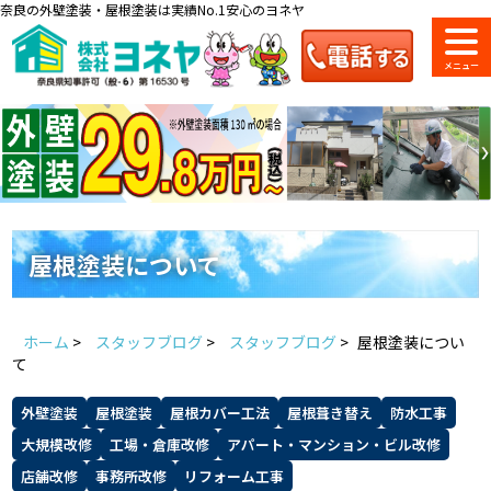
奈良の外壁塗装・屋根塗装は実績No.1安心のヨネヤ
ショールーム
料金一覧
会社案内
のご紹介
屋根塗装について
お問い合わせ
来店予約
お電話
お見積り
ホーム
>
スタッフブログ
>
スタッフブログ
>
屋根塗装につい
て
地域の事例がいっぱい
外壁塗装
屋根塗装
屋根カバー工法
屋根葺き替え
防水工事
ヨネヤの施工実績
大規模改修
工場・倉庫改修
アパート・マンション・ビル改修
店舗改修
事務所改修
リフォーム工事
Home
お客様の声