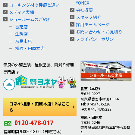
YONEX
コーキング材の種類と違い
会社概要
メディア実績
スタッフ紹介
ショールームのご紹介
採用ホームページ
香芝店
お問い合わせ・お見積り
生駒店
プライバシーポリシー
奈良市店
橿原・田原本店
奈良の外壁塗装、屋根塗装、雨漏り修理
専門店は
香芝（本店）
〒639-0227
奈良県香芝市鎌田109-6
ヨネヤ橿原・田原本店HPはこち
Tel: 0745(43)5226
FAX: 0745(43)5227
ら
橿原・田原本
〒636-0246
奈良県磯城郡田原本町千代848-
営業時間 9:00～18:00（日曜定休）
3