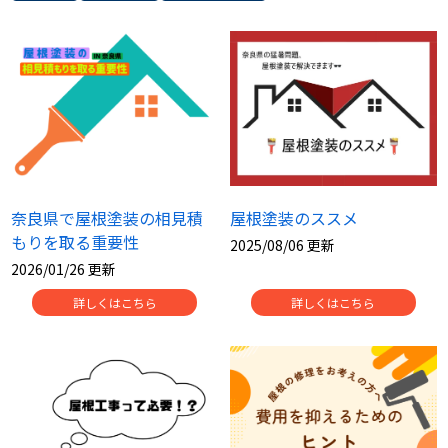
スタッフ紹介
スタッフブログ
よくあるご質問
屋根リフォームについて
雨漏りについて
雨漏りの施工実績
ヨネヤがお客様から選ばれる10の
リフォームローン
奈良県で屋根塗装の相見積
屋根塗装のススメ
理由
もりを取る重要性
2025/08/06 更新
工場倉庫修繕
アパート・マンション修繕
2026/01/26 更新
詳しくはこちら
詳しくはこちら
見積もりシミュレーション