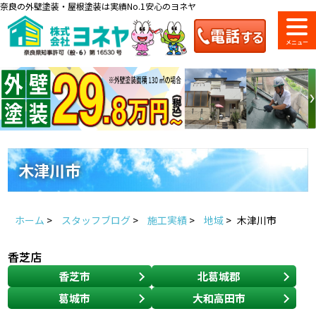
奈良の外壁塗装・屋根塗装は実績No.1安心のヨネヤ
ショールーム
料金一覧
会社案内
のご紹介
木津川市
お問い合わせ
来店予約
お電話
お見積り
ホーム
>
スタッフブログ
>
施工実績
>
地域
>
木津川市
地域の事例がいっぱい
香芝店
ヨネヤの施工実績
香芝市
北葛城郡
葛城市
大和高田市
Home
お客様の声