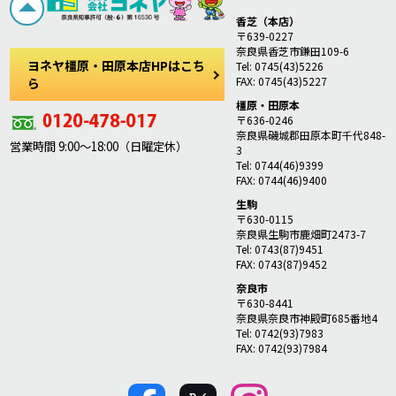
香芝（本店）
〒639-0227
奈良県香芝市鎌田109-6
ヨネヤ橿原・田原本店HPはこち
Tel: 0745(43)5226
FAX: 0745(43)5227
ら
橿原・田原本
〒636-0246
奈良県磯城郡田原本町千代848-
営業時間 9:00～18:00（日曜定休）
3
Tel: 0744(46)9399
FAX: 0744(46)9400
生駒
〒630-0115
奈良県生駒市鹿畑町2473-7
Tel: 0743(87)9451
FAX: 0743(87)9452
奈良市
〒630-8441
奈良県奈良市神殿町685番地4
Tel: 0742(93)7983
FAX: 0742(93)7984