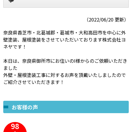
スタッフ紹介
スタッフブログ
（2022/06/20 更新）
よくあるご質問
屋根リフォームについて
奈良県香芝市・北葛城郡・葛城市・大和高田市を中心に外
壁塗装、屋根塗装をさせていただいております株式会社ヨ
雨漏りについて
雨漏りの施工実績
ネヤです！
ヨネヤがお客様から選ばれる10の
リフォームローン
本日は、奈良県御所市にお住いのI様からのご依頼いただき
理由
ました
外壁・屋根塗装工事に対するお声を頂戴いたしましたので
工場倉庫修繕
アパート・マンション修繕
ご紹介させていただきます！
見積もりシミュレーション
お客様の声
98