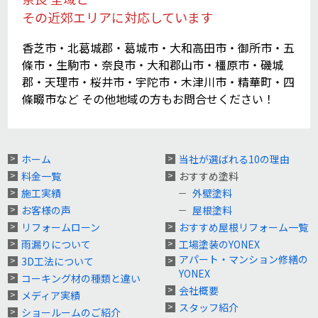
その近郊エリアに対応しています
香芝市・北葛城郡・葛城市・大和高田市・御所市・五
條市・生駒市・奈良市・大和郡山市・橿原市・磯城
郡・天理市・桜井市・宇陀市・木津川市・精華町・四
條畷市など その他地域の方もお問合せください！
ホーム
当社が選ばれる10の理由
料金一覧
おすすめ塗料
施工実績
外壁塗料
お客様の声
屋根塗料
リフォームローン
おすすめ屋根リフォーム一覧
雨漏りについて
工場塗装のYONEX
アパート・マンション修繕の
3D工法について
YONEX
コーキング材の種類と違い
会社概要
メディア実績
スタッフ紹介
ショールームのご紹介