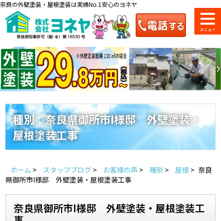
奈良の外壁塗装・屋根塗装は実績No.1安心のヨネヤ
ショールーム
料金一覧
会社案内
のご紹介
種別：奈良県御所市I様邸 外壁塗装・
屋根塗装工事
お問い合わせ
来店予約
お電話
お見積り
ホーム
>
スタッフブログ
>
お客様の声
>
種別
>
屋根
>
奈良
地域の事例がいっぱい
県御所市I様邸 外壁塗装・屋根塗装工事
ヨネヤの施工実績
奈良県御所市I様邸 外壁塗装・屋根塗装工
事
Home
お客様の声