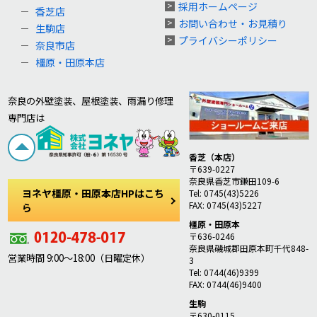
採用ホームページ
香芝店
お問い合わせ・お見積り
生駒店
プライバシーポリシー
奈良市店
橿原・田原本店
奈良の外壁塗装、屋根塗装、雨漏り修理
専門店は
香芝（本店）
〒639-0227
奈良県香芝市鎌田109-6
ヨネヤ橿原・田原本店HPはこち
Tel: 0745(43)5226
FAX: 0745(43)5227
ら
橿原・田原本
〒636-0246
奈良県磯城郡田原本町千代848-
営業時間 9:00～18:00（日曜定休）
3
Tel: 0744(46)9399
FAX: 0744(46)9400
生駒
〒630-0115