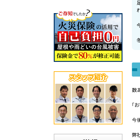
数
｢
今
弊