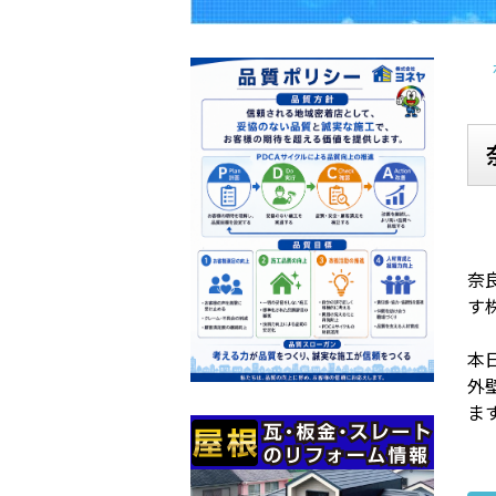
奈
す
本
外
ま