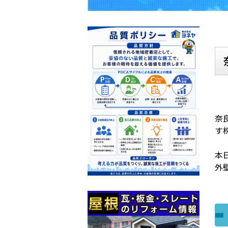
奈
す
本
外